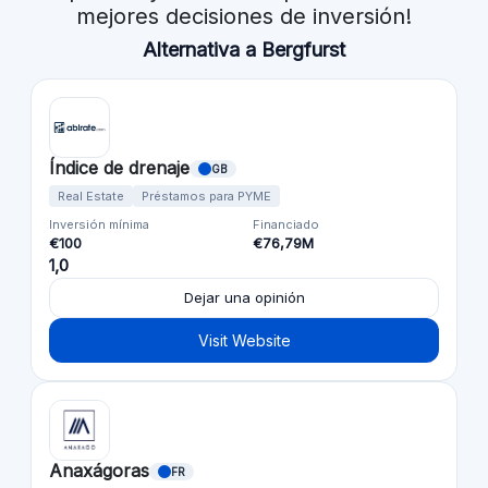
mejores decisiones de inversión!
Alternativa a Bergfurst
Índice de drenaje
GB
Real Estate
Préstamos para PYME
Inversión mínima
Financiado
€100
€76,79M
1,0
Dejar una opinión
Visit Website
Anaxágoras
FR