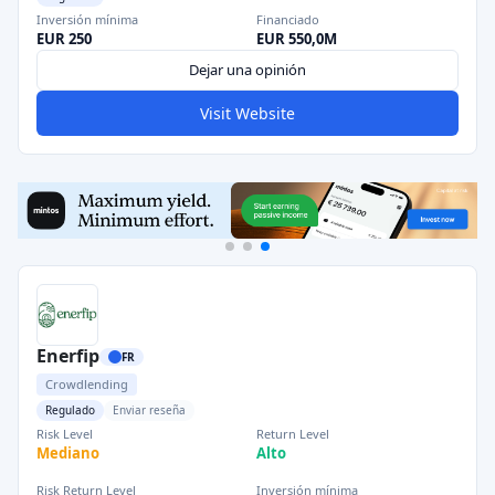
Inversión mínima
Financiado
EUR 250
EUR 550,0M
Dejar una opinión
Visit Website
Enerfip
FR
Crowdlending
Regulado
Enviar reseña
Risk Level
Return Level
Mediano
Alto
Risk Return Level
Inversión mínima