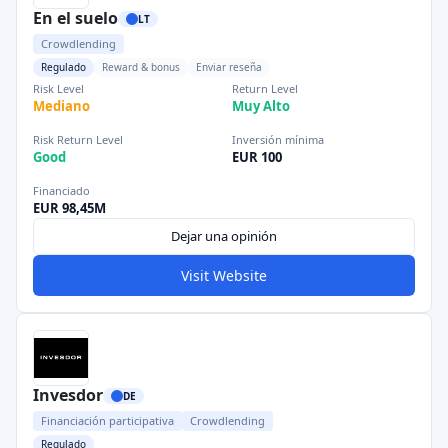
En el suelo
LT
Crowdlending
Regulado
Reward & bonus
Enviar reseña
Risk Level
Return Level
Mediano
Muy Alto
Risk Return Level
Inversión mínima
Good
EUR 100
Financiado
EUR 98,45M
Dejar una opinión
Visit Website
Invesdor
DE
Financiación participativa
Crowdlending
Regulado