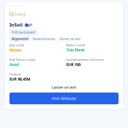
InSoil
LT
Prêt participatif
Réglementé
Reward & bonus
Donner un avis
Risk Level
Return Level
Moyen
Très Élevé
Risk Return Level
Investissement minimum
Good
EUR 100
Financé
EUR 98,45M
Laisser un avis
Visit Website