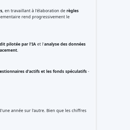
Crowdfunding immobilier
(153)
Prêt participatif
(131)
Financement participatif (equity
crowdfunding)
(105)
Donation crowdfunding
(62)
Prêts P2P
(36)
Marché P2P
(25)
Récompenser le crowdfunding
(22)
Financement de factures
(11)
Meilleurs projets de financement
participatif
par type
Financement participatif