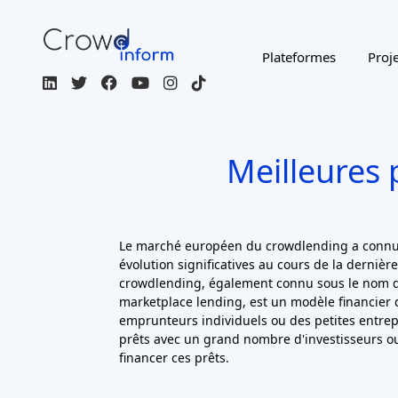
LANDE
LV
Prêt participatif
Réglementé
Reward & bonus
Risk Level
Return Level
Risk Return Level
Inves
Moyen
Élevé
Moyen
EUR 
InSoil
LT
Prêt participatif
Réglementé
Reward & bonus
Donner un a
Risk Level
Return Level
Risk Return Level
Inves
Moyen
Très Élevé
Good
EUR 