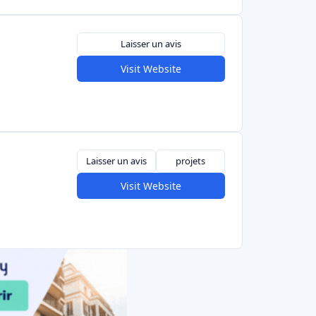
icacement
.
estionnaires d'actifs et les fonds spéculatifs
-
'une année sur l'autre. Bien que les chiffres
s
.
antes
.