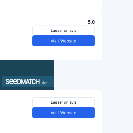
ope
rationalisés
, leurs
interfaces conviviales
et
uprès des banques traditionnelles, beaucoup
rsonnels aux
PME ayant besoin d'un
nce.
rs
, en travaillant à l'élaboration de
règles
églementaire rend progressivement le
it pilotée par l'IA
et l'
analyse des données