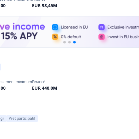
ng)
Prêt participatif
vestissement minimum
Financé
UR 250
EUR 138,55M
P