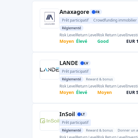
Moyen
Élevé
Très bon
EUR 
Conda
DE
Financement participatif (equity crowdfundi
Réglementé
Risk Level
Return Level
Risk Return Level
Inves
Élevé
Élevé
Moyen
EUR 
Sages
FR
Crowdfunding immobilier
Prêt participatif
Réglementé
Risk Level
Return Level
Risk Return Level
Inves
Moyen
Élevé
Good
EUR 