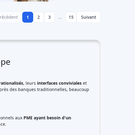
 à l'échelle du continent.
nte aux services bancaires traditionnels. Avec
tisseurs, le crowdlending est prêt à
ire face à la concurrence acharnée des
rait
rester une classe d'actifs prometteuse et
Plateformes de financement
participatif
par type