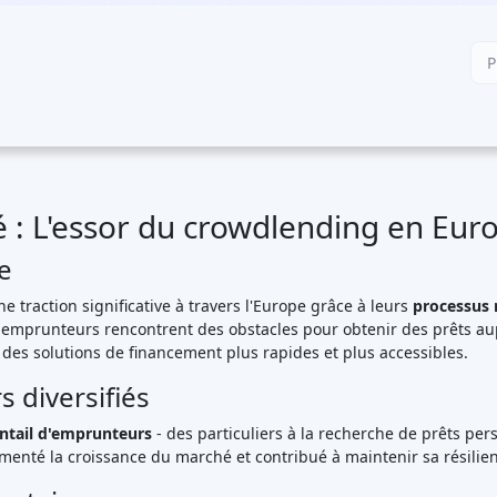
ateformes ciblant diverses niches de financement.
Pologne s'imposent également, contribuant à la croissance du secteur
age financier en pleine mutation
venu un
écosystème dynamique
qui offre une alternative convainca
e et un appétit grandissant pour le rendement de la part des inves
 de naviguer dans les réglementations, de gérer les risques ou de fa
hnologie et la politique continuent d'évoluer, le crowdlending dev
Financement participatif en
vedette
Plateformes