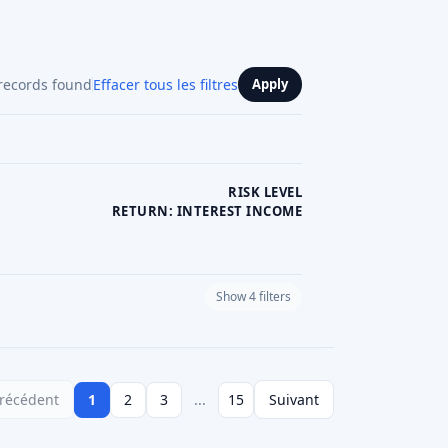
Laisser un avis
Visit Website
Laisser un avis
Visit Website
5,0
Laisser un avis
Visit Website