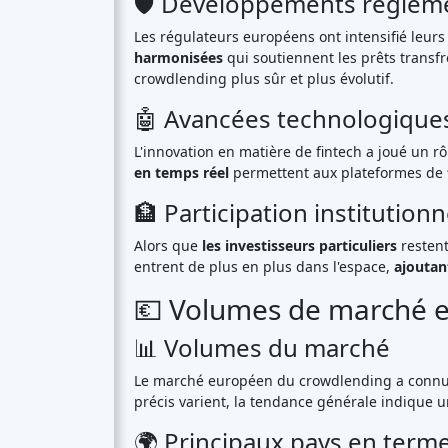
Royaume-Uni
(74)
Allemagne
(73)
Italie
(57)
France
(51)
Pays-Bas
(34)
Espagne
(29)
Suisse
(26)
Estonie
(19)
Lituanie
(12)
Lettonie
(11)
Autriche
(11)
Irlande
(10)
Tout afficher