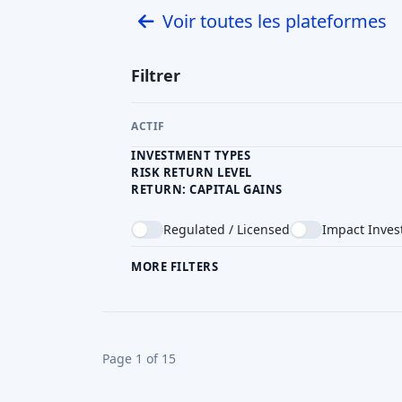
Look&amp;Fin
BE
Prêt participatif
Crowdfunding immobilier
Réglementé
Return Level
Risk Level
Risk Return Level
Inves
Moyen
Moyen
Moyen
EUR 
Invesdor
DE
Financement participatif (equity crowdfundi
Réglementé
Investissement minimum
Financé
EUR 250
EUR 550,0M
Enerfip
FR
Prêt participatif
Réglementé
Donner un avis
Risk Level
Return Level
Risk Return Level
Inves