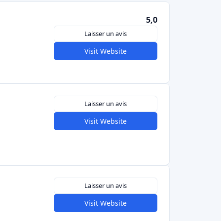
Laisser un avis
Visit Website
Laisser un avis
Visit Website