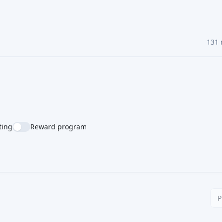
tissement minimum
Financé
100
EUR 440,0M
ng)
Prêt participatif
tissement minimum
Financé