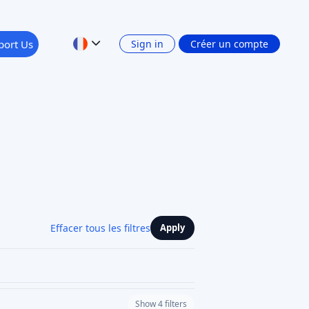
port Us
Sign in
Créer un compte
Effacer tous les filtres
Apply
Show 4 filters