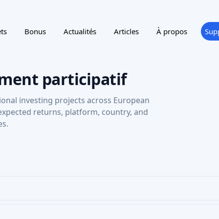
ts
Bonus
Actualités
Articles
À propos
Sup
ment participatif
ional investing projects across European
 expected returns, platform, country, and
es.