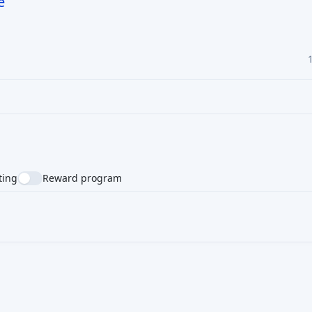
imento minimo
Finanziato
50
EUR 48,0M
estimento minimo
Finanziato
R 10
EUR 170,0M