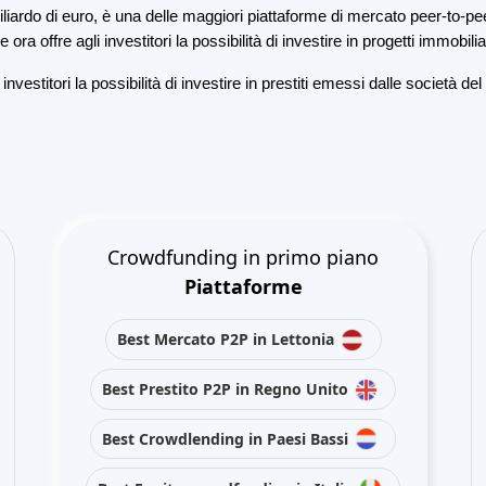
Best Equity crowdfunding in Italia
Best Crowdfunding immobiliare in
Germania
Best Crowdlending in Regno Unito
Best Crowdfunding immobiliare in
Spagna
Best Equity crowdfunding in
Regno Unito
Best Crowdlending in Francia
Resta in contatto con noi sui social media