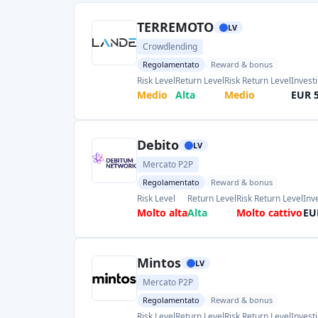
Risk Level
Return Level
Risk Return Level
Invest
Medio
Alta
Medio
EUR 
Nectaro
LV
Mercato P2P
Regolamentato
Reward & bonus
Return Level
Risk Level
Risk Return Level
Invest
Alta
Alta
Medio
EUR 
Indemo
LV
Crowdfunding immobiliare
Regolamentato