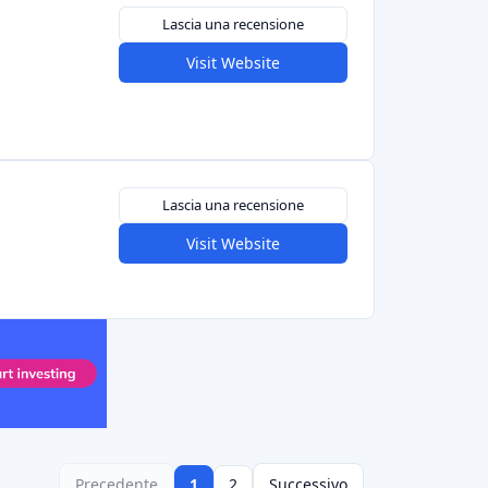
Precedente
1
2
Successivo
leader sono sicuramente i marketplace peer-to-
restiti, ma acquistano quote di prestiti già emessi
ui
.
n prestiti emessi in ~50 Paesi in 10+ valute che
sono stati investiti 10 miliardi su
Mintos
,