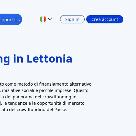
11 records found
Cancella tutti i filtri
Apply
RISK LEVEL
RETURN: INTEREST INCOME
Show 4 filters
PLATFORM CURRENCY
Precedente
1
2
Successivo