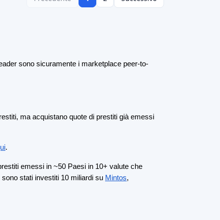
 in Europa, utilizzata da 60 mila investitori.
ri.
l gruppo. Finora gli investimenti su
Viainvest
hanno
Piattaforme di crowdfunding
per
tipo
Crowdfunding immobiliare
(153)
Crowdlending
(131)
Equity crowdfunding
(105)
Donazioni in crowdfunding
(62)