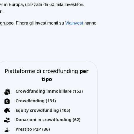
Prestito P2P
(36)
Mercato P2P
(25)
Ricompensa in crowdfunding
(22)
Finanziamento delle fatture
(11)
Miglior crowdfunding
progetti per
tipo
Equity crowdfunding
(52)