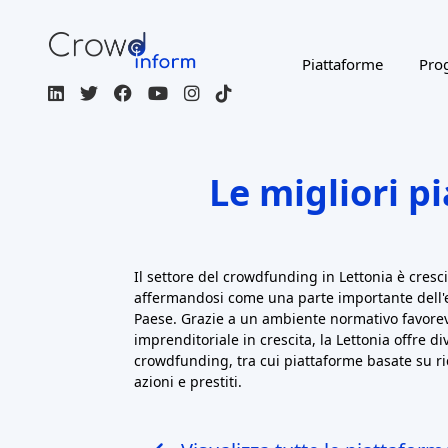
Visualizza tutte le piattaform
Filtro
ATTIVO
INVESTMENT TYPES
RISK RETURN LEVEL
RETURN: CAPITAL GAINS
Regulated / Licensed
Impact Inves
MORE FILTERS
CROWDFUNDING TYPE
COU
Page 1 of 2