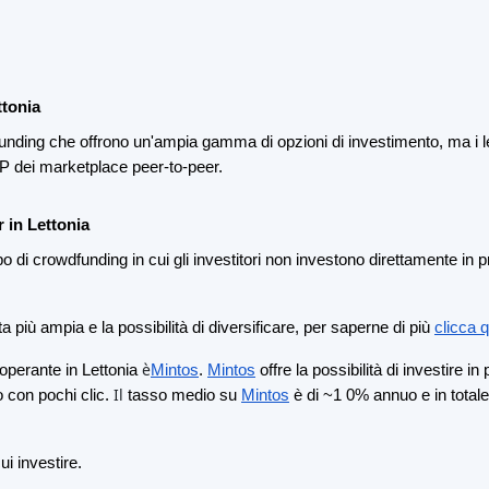
iliardo di euro, è una delle maggiori piattaforme di mercato peer-to-peer
 ora offre agli investitori la possibilità di investire in progetti immobilia
nvestitori la possibilità di investire in prestiti emessi dalle società de
Crowdfunding in primo piano
Piattaforme
Best Mercato P2P in Lettonia
Best Prestito P2P in Regno Unito
Best Crowdlending in Paesi Bassi