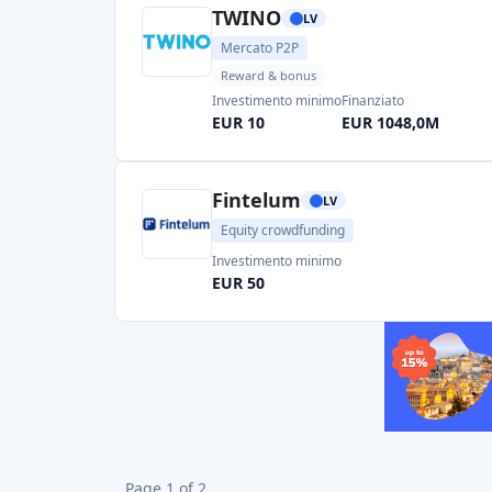
Page 1 of 2
La migliore piattaforma di crowdfunding in Le
In Lettonia operano circa 10 piattaforme di crow
peer ed è giusto dire che la Lettonia è il paese T
Le migliori piattaforme di mercato peer-to-peer
Le piattaforme di mercato peer-to-peer sono un tipo
da società di prestito non bancarie.
Questo modello può fornire agli investitori un'offer
La
più grande piattaforma di mercato peer-to-peer 
consentono di costruire un portafoglio diversificat
rendendola la più grande piattaforma in Europa.
Oltre a
Mintos
ci sono altre grandi piattaforme in c