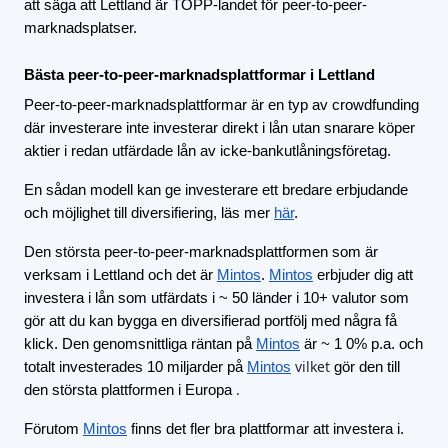
att säga att Lettland är TOPP-landet för peer-to-peer-
marknadsplatser.
Bästa peer-to-peer-marknadsplattformar i Lettland
Peer-to-peer-marknadsplattformar är en typ av crowdfunding
där investerare inte investerar direkt i lån utan snarare köper
aktier i redan utfärdade lån av icke-bankutlåningsföretag.
En sådan modell kan ge investerare ett bredare erbjudande
och möjlighet till diversifiering, läs mer
här
.
Den största peer-to-peer-marknadsplattformen som är
verksam i Lettland och det är
Mintos
.
Mintos
erbjuder dig att
investera i lån som utfärdats i ~ 50 länder i 10+ valutor som
gör att du kan bygga en diversifierad portfölj med några få
klick. Den genomsnittliga räntan på
Mintos
är ~ 1 0% p.a. och
vilket
totalt investerades 10 miljarder på
Mintos
gör den till
.
den största plattformen i Europa
Förutom
Mintos
finns det fler bra plattformar att investera i.