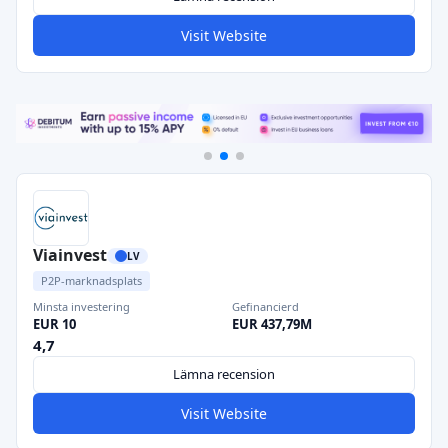
Visit Website
Viainvest
LV
P2P-marknadsplats
Minsta investering
Gefinancierd
EUR 10
EUR 437,79M
4,7
Lämna recension
Visit Website