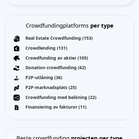
Crowdfundingplatforms
per type
Real Estate Crowdfunding
(153)
Crowdlending
(131)
Crowdfunding av aktier
(105)
Donation crowdfunding
(62)
P2P-utlåning
(36)
P2P-marknadsplats
(25)
Crowdfunding med belöning
(22)
Finansiering av fakturor
(11)
Beste crowdfunding
projecten per type