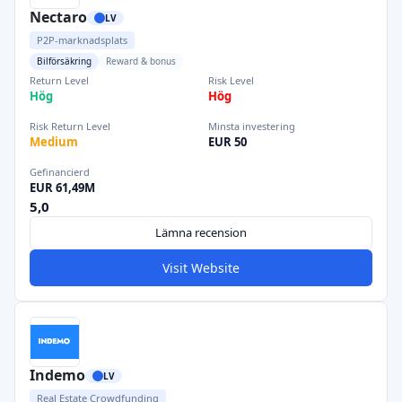
Nectaro
LV
P2P-marknadsplats
Bilförsäkring
Reward & bonus
Return Level
Risk Level
Hög
Hög
Risk Return Level
Minsta investering
Medium
EUR 50
Gefinancierd
EUR 61,49M
5,0
Lämna recension
Visit Website
Indemo
LV
Real Estate Crowdfunding