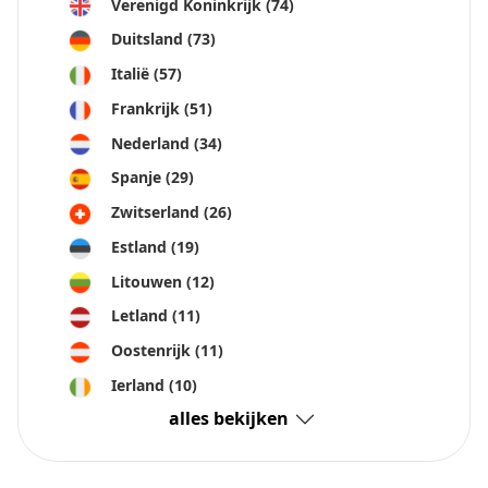
Verenigd Koninkrijk
(74)
Wat is het grootste risico van aandelen-crowdfunding?
Duitsland
(73)
Zijn investeringslimieten een teken van een veilig
crowdfundingplatform?
Italië
(57)
Hoe verbetert diversificatie de veiligheid van
Frankrijk
(51)
crowdfunding?
Aanbevolen
Nederland
(34)
Spanje
(29)
Zwitserland
(26)
Estland
(19)
Litouwen
(12)
Letland
(11)
Oostenrijk
(11)
Ierland
(10)
alles bekijken