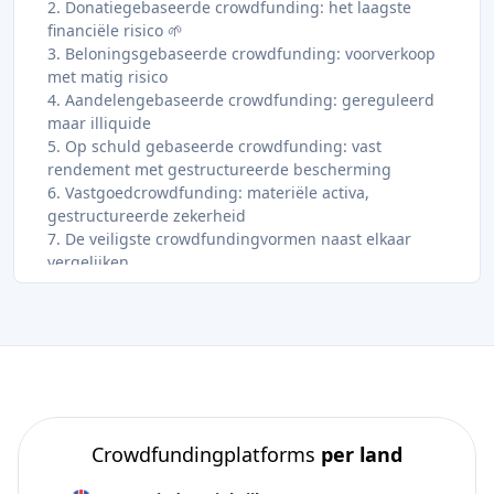
2. Donatiegebaseerde crowdfunding: het laagste
financiële risico 🌱
3. Beloningsgebaseerde crowdfunding: voorverkoop
met matig risico
4. Aandelengebaseerde crowdfunding: gereguleerd
maar illiquide
5. Op schuld gebaseerde crowdfunding: vast
rendement met gestructureerde bescherming
6. Vastgoedcrowdfunding: materiële activa,
gestructureerde zekerheid
7. De veiligste crowdfundingvormen naast elkaar
vergelijken
8. Reg CF, Reg A+ en geavanceerde veilige
crowdfundingstrategieën
9. Hoe kiest u het juiste type crowdfunding voor uw
doelen
Mijn visie op veilig omgaan met crowdfunding
Ontdek veilige crowdfundingmogelijkheden met
Crowdinform 🚀
Veelgestelde vragen
Crowdfundingplatforms
per land
Wat zijn de veiligste vormen van crowdfunding?
Hoe weet ik of een crowdfundingplatform veilig is?