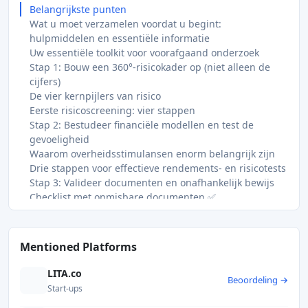
Belangrijkste punten
Wat u moet verzamelen voordat u begint:
hulpmiddelen en essentiële informatie
Uw essentiële toolkit voor voorafgaand onderzoek
Stap 1: Bouw een 360°-risicokader op (niet alleen de
cijfers)
De vier kernpijlers van risico
Eerste risicoscreening: vier stappen
Stap 2: Bestudeer financiële modellen en test de
gevoeligheid
Waarom overheidsstimulansen enorm belangrijk zijn
Drie stappen voor effectieve rendements- en risicotests
Stap 3: Valideer documenten en onafhankelijk bewijs
Checklist met onmisbare documenten ✅
Lezen van rapporten van onafhankelijke ingenieurs
Stap 4: Controleer het platform, de contracten en de
regelgevende status
Mentioned Platforms
Checklist voor platform- en contractverificatie
Wat de meeste beleggers over het hoofd zien bij
LITA.co
Beoordeling →
onderzoek naar projecten op het gebied van
Start-ups
hernieuwbare energie