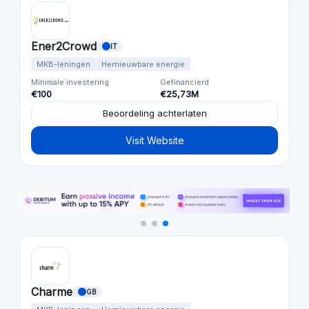
Ener2Crowd
IT
MKB-leningen
Hernieuwbare energie
Minimale investering
Gefinancierd
€100
€25,73M
Beoordeling achterlaten
Visit Website
Charme
GB