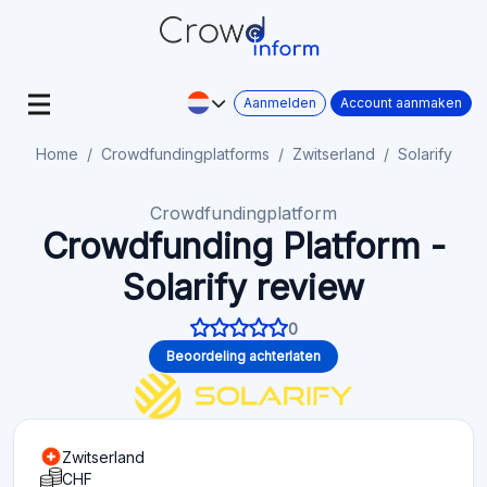
Aanmelden
Account aanmaken
Home
Crowdfundingplatforms
Zwitserland
Solarify
Crowdfundingplatform
Crowdfunding Platform -
Solarify review
0
Beoordeling achterlaten
Zwitserland
CHF