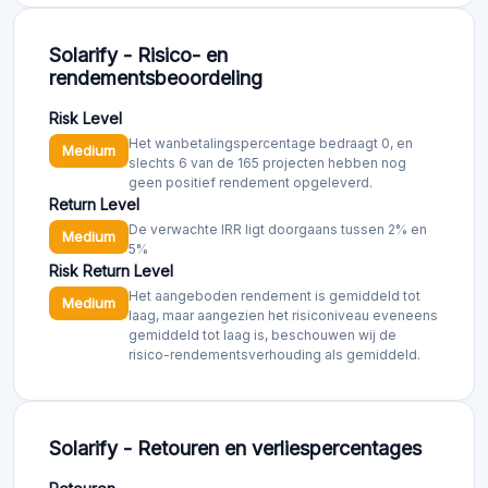
Solarify - Risico- en
rendementsbeoordeling
Risk Level
Het wanbetalingspercentage bedraagt 0, en
Medium
slechts 6 van de 165 projecten hebben nog
geen positief rendement opgeleverd.
Return Level
De verwachte IRR ligt doorgaans tussen 2% en
Medium
5%
Risk Return Level
Het aangeboden rendement is gemiddeld tot
Medium
laag, maar aangezien het risiconiveau eveneens
gemiddeld tot laag is, beschouwen wij de
risico-rendementsverhouding als gemiddeld.
Solarify - Retouren en verliespercentages