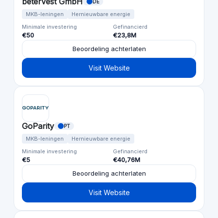
betervest GmbH
DE
MKB-leningen
Hernieuwbare energie
Minimale investering
Gefinancierd
€50
€23,8M
Beoordeling achterlaten
Visit Website
GoParity
PT
MKB-leningen
Hernieuwbare energie
Minimale investering
Gefinancierd
€5
€40,76M
Beoordeling achterlaten
Visit Website