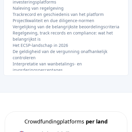
investeringsplatforms
Naleving van regelgeving
Trackrecord en geschiedenis van het platform
Projectkwaliteit en due diligence-normen
Vergelijking van de belangrijkste beoordelingscriteria
Regelgeving, track records en compliance: wat het
belangrijkst is
Het ECSP-landschap in 2026
De geldigheid van de vergunning onafhankelijk
controleren
Interpretatie van wanbetalings- en
invorderingspercentages
Grensoverschrijdende verschillen in regelgeving
Tabel met belangrijke benchmarkgegevens
Projectkwaliteit, kosten en beleggershulpmiddelen
Beoordeling van LTV-ratio's en onderpand
Inzicht in belangrijke financiële termen
Dashboards voor beleggers en toegang tot de
secundaire markt
Schuld, aandelen en alternatieven: vergelijking van
Crowdfundingplatforms
per land
platformbenaderingen
Schuldplatforms: stabieler maar niet risicovrij