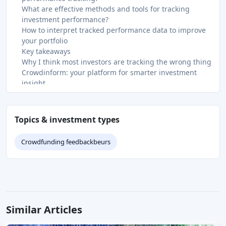
What are effective methods and tools for tracking
investment performance?
How to interpret tracked performance data to improve
your portfolio
Key takeaways
Why I think most investors are tracking the wrong thing
Crowdinform: your platform for smarter investment
insight
FAQ
Why is tracking investment performance important?
What is the difference between TWR and IRR?
Topics & investment types
How often should I review my investment portfolio?
What hidden costs does poor tracking miss?
Crowdfunding feedbackbeurs
How do I use benchmarks to assess my portfolio?
Recommended
Similar Articles