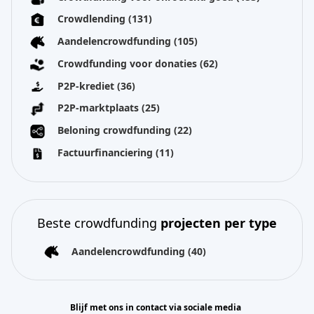
Crowdlending
(131)
Aandelencrowdfunding
(105)
Crowdfunding voor donaties
(62)
P2P-krediet
(36)
P2P-marktplaats
(25)
Beloning crowdfunding
(22)
Factuurfinanciering
(11)
Beste crowdfunding
projecten per type
Aandelencrowdfunding
(40)
Blijf met ons in contact via sociale media