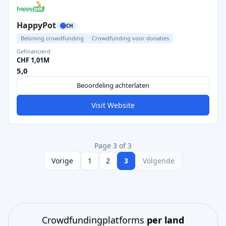
HappyPot
CH
Beloning crowdfunding
Crowdfunding voor donaties
Gefinancierd
CHF 1,01M
5,0
Beoordeling achterlaten
Visit Website
Page 3 of 3
Vorige
1
2
3
Volgende
Crowdfundingplatforms
per land