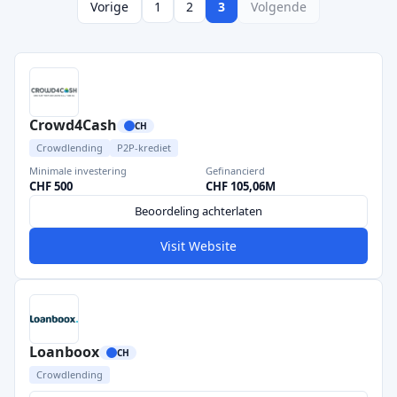
Vorige
1
2
3
Volgende
Crowd4Cash
CH
Crowdlending
P2P-krediet
Minimale investering
Gefinancierd
CHF 500
CHF 105,06M
Beoordeling achterlaten
Visit Website
Loanboox
CH
Crowdlending