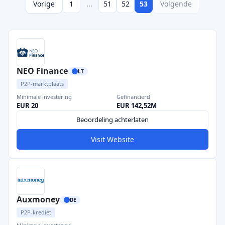
Vorige
1
...
51
52
53
Volgende
NEO Finance
LT
P2P-marktplaats
Minimale investering
Gefinancierd
EUR 20
EUR 142,52M
Beoordeling achterlaten
Visit Website
Auxmoney
DE
P2P-krediet