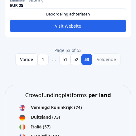
Minimale investering
EUR 25
Beoordeling achterlaten
Visit Website
Page 53 of 53
Vorige
1
...
51
52
53
Volgende
Crowdfundingplatforms
per land
Verenigd Koninkrijk
(74)
Duitsland
(73)
Italië
(57)