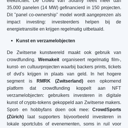
elektriciteit. De crowd van Solarify heeft meer dan
35.000 panelen (14 MW) gefinancierd in 150 projecten.
Dit "panel co-ownership" model wordt aangeprezen als
impact investing: investeerders helpen bij de
energietransitie en krijgen regelmatig uitbetaald.
Kunst en verzamelobjecten
De Zwitserse kunstwereld maakt ook gebruik van
crowdfunding.
Wemakeit
organiseert regelmatig film-,
kunst- en cultuurprojecten waarbij backers prints, tickets
of dvd's krijgen in plaats van geld. In het hogere
segment is
RMRK (Zwitserland)
een opkomend
platform dat crowdfunding koppelt aan NFT
verzamelobjecten: gebruikers investeren in digitale
kunst of crypto-tokens gekoppeld aan Zwitserse makers.
Sport- en hobbyfans doen ook mee:
CrowdSports
(Zürich)
laat supporters bijvoorbeeld investeren in
lokale sportclubs of evenementen, soms in ruil voor