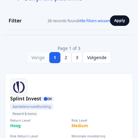
Filter
26 records found
Alle filters wissen
Apply
Page 1 of 3
Vorige
1
2
3
Volgende
Splint Invest
CH
Aandelencrowdfunding
Reward & bonus
Return Level
Risk Level
Hoog
Medium
Risk Return Level
Minimale investering