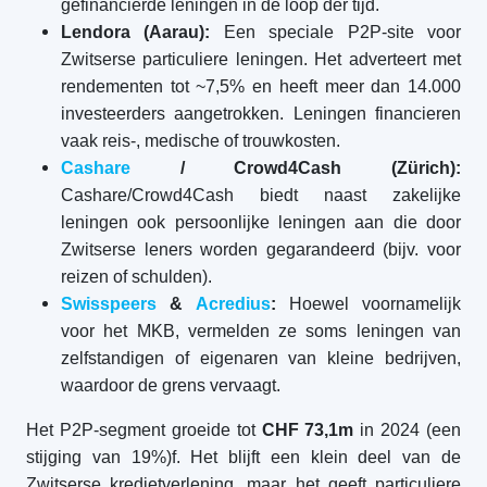
gefinancierde leningen in de loop der tijd.
Lendora (Aarau):
Een speciale P2P-site voor
Zwitserse particuliere leningen. Het adverteert met
rendementen tot ~7,5% en heeft meer dan 14.000
investeerders aangetrokken. Leningen financieren
vaak reis-, medische of trouwkosten.
Cashare
/ Crowd4Cash (Zürich):
Cashare/Crowd4Cash biedt naast zakelijke
leningen ook persoonlijke leningen aan die door
Zwitserse leners worden gegarandeerd (bijv. voor
reizen of schulden).
Swisspeers
&
Acredius
:
Hoewel voornamelijk
voor het MKB, vermelden ze soms leningen van
zelfstandigen of eigenaren van kleine bedrijven,
waardoor de grens vervaagt.
Het P2P-segment groeide tot
CHF 73,1m
in 2024 (een
stijging van 19%)f. Het blijft een klein deel van de
Zwitserse kredietverlening, maar het geeft particuliere