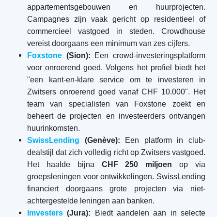
appartementsgebouwen en huurprojecten.
Campagnes zijn vaak gericht op residentieel of
commercieel vastgoed in steden. Crowdhouse
vereist doorgaans een minimum van zes cijfers.
Foxstone
(Sion):
Een crowd-investeringsplatform
voor onroerend goed. Volgens het profiel biedt het
"een kant-en-klare service om te investeren in
Zwitsers onroerend goed vanaf CHF 10.000". Het
team van specialisten van Foxstone zoekt en
beheert de projecten en investeerders ontvangen
huurinkomsten.
SwissLending
(Genève):
Een platform in club-
dealstijl dat zich volledig richt op Zwitsers vastgoed.
Het haalde bijna
CHF 250 miljoen
op via
groepsleningen voor ontwikkelingen. SwissLending
financiert doorgaans grote projecten via niet-
achtergestelde leningen aan banken.
Imvesters
(Jura):
Biedt aandelen aan in selecte