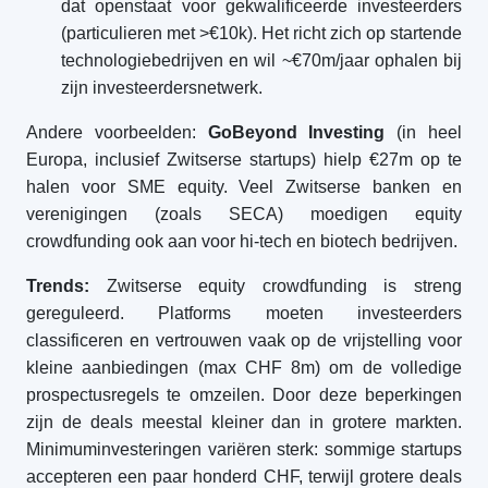
dat openstaat voor gekwalificeerde investeerders
(particulieren met >€10k). Het richt zich op startende
technologiebedrijven en wil ~€70m/jaar ophalen bij
zijn investeerdersnetwerk.
Andere voorbeelden:
GoBeyond Investing
(in heel
Europa, inclusief Zwitserse startups) hielp €27m op te
halen voor SME equity. Veel Zwitserse banken en
verenigingen (zoals SECA) moedigen equity
crowdfunding ook aan voor hi-tech en biotech bedrijven.
Trends:
Zwitserse equity crowdfunding is streng
gereguleerd. Platforms moeten investeerders
classificeren en vertrouwen vaak op de vrijstelling voor
kleine aanbiedingen (max CHF 8m) om de volledige
prospectusregels te omzeilen. Door deze beperkingen
zijn de deals meestal kleiner dan in grotere markten.
Minimuminvesteringen variëren sterk: sommige startups
accepteren een paar honderd CHF, terwijl grotere deals