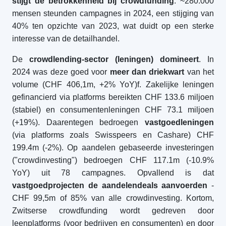
stijgt de betrokkenheid bij crowdfunding
: ~280.000
mensen steunden campagnes in 2024, een stijging van
40% ten opzichte van 2023, wat duidt op een sterke
interesse van de detailhandel.
De
crowdlending-sector (leningen) domineert
. In
2024 was deze goed voor
meer dan driekwart
van het
volume (CHF 406,1m, +2% YoY)f. Zakelijke leningen
gefinancierd via platforms bereikten CHF 133.6 miljoen
(stabiel) en consumentenleningen CHF 73.1 miljoen
(+19%). Daarentegen bedroegen
vastgoedleningen
(via platforms zoals Swisspeers en Cashare) CHF
199.4m (-2%). Op aandelen gebaseerde investeringen
("crowdinvesting") bedroegen CHF 117.1m (-10.9%
YoY) uit 78 campagnes. Opvallend is dat
vastgoedprojecten de aandelendeals aanvoerden
-
CHF 99,5m of 85% van alle crowdinvesting. Kortom,
Zwitserse crowdfunding wordt gedreven door
leenplatforms (voor bedrijven en consumenten) en door