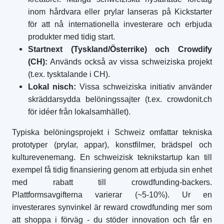
inom hårdvara eller prylar lanseras på Kickstarter
för att nå internationella investerare och erbjuda
produkter med tidig start.
Startnext (Tyskland/Österrike) och Crowdify
(CH):
Används också av vissa schweiziska projekt
(t.ex. tysktalande i CH).
Lokal nisch:
Vissa schweiziska initiativ använder
skräddarsydda belöningssajter (t.ex. crowdonit.ch
för idéer från lokalsamhället).
Typiska belöningsprojekt i Schweiz omfattar tekniska
prototyper (prylar, appar), konstfilmer, brädspel och
kulturevenemang. En schweizisk teknikstartup kan till
exempel få tidig finansiering genom att erbjuda sin enhet
med rabatt till crowdfunding-backers.
Plattformsavgifterna varierar (~5-10%). Ur en
investerares synvinkel är reward crowdfunding mer som
att shoppa i förväg - du stöder innovation och får en