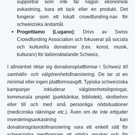
supportrar som inte får någon ekonomisk
avkastning, bara ett tack eller en produkt. Det
fungerar som ett lokalt crowdfunding-nav för
schweiziska ändamål.
Progettiamo (Lugano):
Drivs av Swiss
Crowdfunding Association och fokuserar på sociala
och kulturella donationer (t.ex. konst, musik,
kulturarv) för italiensktalande Schweiz.
I allmänhet riktar sig donationsplattformar i Schweiz
till
samhälls- och välgörenhetsfinansiering.
De tar ut en
minimal eller ingen plattformsavgift. Typiska schweiziska
kampanjer inkluderar välgörenhetslöpningar,
kommunala projekt (parkbänkar, bibliotek), skolbehov
eller till och med små personliga nödsituationer
(medicinska räkningar etc.). Även om de inte erbjuder
investeringsavkastning kan
donationsgräsrotsfinansiering vara ett enkelt sätt för
schweiziska medborgare att stödja orsaker och för