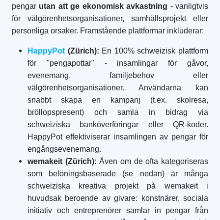
pengar
utan att ge ekonomisk avkastning
- vanligtvis
för välgörenhetsorganisationer, samhällsprojekt eller
personliga orsaker. Framstående plattformar inkluderar:
HappyPot
(Zürich):
En 100% schweizisk plattform
för "pengapottar" - insamlingar för gåvor,
evenemang, familjebehov eller
välgörenhetsorganisationer. Användarna kan
snabbt skapa en kampanj (t.ex. skolresa,
bröllopspresent) och samla in bidrag via
schweiziska banköverföringar eller QR-koder.
HappyPot effektiviserar insamlingen av pengar för
engångsevenemang.
wemakeit (Zürich):
Även om de ofta kategoriseras
som belöningsbaserade (se nedan) är många
schweiziska kreativa projekt på wemakeit i
huvudsak beroende av givare: konstnärer, sociala
initiativ och entreprenörer samlar in pengar från