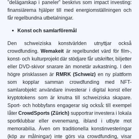
"delägarskap i paneler" beskrivs som impact investing:
finansiärerna hjälper till med energiomställningen och
får regelbundna utbetalningar.
Konst och samlarföremål
Den schweiziska konstvärlden utnyttjar också
crowdfunding.
Wemakeit
är regelbundet värd för film-,
konst- och kulturprojekt där stödjare får utskrifter, biljetter
eller DVD-skivor snarare än monetär avkastning. I den
högre prisklassen är
RMRK (Schweiz)
en ny plattform
som kopplar samman crowdfunding med NFT-
samlarobjekt: användare investerar i digital konst eller
kryptotokens som är knutna till schweiziska skapare.
Sport- och hobbyfans engagerar sig också: till exempel
låter
CrowdSports (Zürich)
supportrar investera i lokala
sportklubbar eller evenemang, ibland i utbyte mot
memorabilia. Även om traditionella konstinvesteringar
(köp av målningar) inte görs via crowdfunding, visar