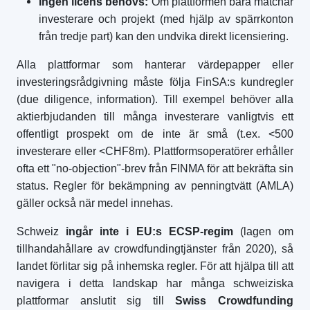
Ingen licens behövs:
Om plattformen bara matchar
investerare och projekt (med hjälp av spärrkonton
från tredje part) kan den undvika direkt licensiering.
Alla plattformar som hanterar värdepapper eller
investeringsrådgivning måste följa FinSA:s kundregler
(due diligence, information). Till exempel behöver alla
aktierbjudanden till många investerare vanligtvis ett
offentligt prospekt om de inte är små (t.ex. <500
investerare eller <CHF8m). Plattformsoperatörer erhåller
ofta ett "no-objection"-brev från FINMA för att bekräfta sin
status. Regler för bekämpning av penningtvätt (AMLA)
gäller också när medel innehas.
Schweiz
ingår inte i EU:s ECSP-regim
(lagen om
tillhandahållare av crowdfundingtjänster från 2020), så
landet förlitar sig på inhemska regler. För att hjälpa till att
navigera i detta landskap har många schweiziska
plattformar anslutit sig till
Swiss Crowdfunding