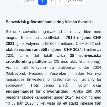
Vorige
1
2
3
Volgende
Schweizisk gräsrotsfinansiering Allmän översikt
Schweiz crowdfunding-marknad är relativt liten men
mognar. Efter en snabb tillväxt till
791,8 miljoner CHF
2021
sjönk volymerna till 662,2 miljoner CHF 2022 och
stabiliserades runt 550 miljoner CHF 2024.
I mitten av
2025 fanns det totalt cirka
38 schweiziska
crowdfunding-plattformar
(23 med aktiv finansiering).
Framför allt försvann tre plattformar under 2024
(GoBeyond, Neocredit, Yeswefarm) medan två nya
lanserades (Imvesters för fastigheter och Solarify för
solprojekt)f. Trots denna platå i volym
ökar
engagemanget för crowdfunding
: ~Cirka 280 000
personer stödde kampanjer under 2024, en ökning med
40 % från 2023, vilket visar på ett starkt intresse från