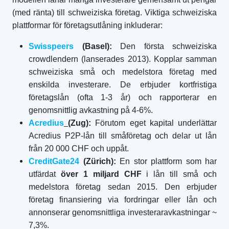
(med ränta) till schweiziska företag. Viktiga schweiziska
plattformar för företagsutlåning inkluderar:
Swisspeers
(Basel):
Den första schweiziska
crowdlendern (lanserades 2013). Kopplar samman
schweiziska små och medelstora företag med
enskilda investerare. De erbjuder kortfristiga
företagslån (ofta 1-3 år) och rapporterar en
genomsnittlig avkastning på 4-6%.
Acredius
(Zug):
Förutom eget kapital underlättar
Acredius P2P-lån till småföretag och delar ut lån
från 20 000 CHF och uppåt.
CreditGate24
(Zürich):
En stor plattform som har
utfärdat
över 1 miljard CHF
i lån till små och
medelstora företag sedan 2015. Den erbjuder
företag finansiering via fordringar eller lån och
annonserar genomsnittliga investeraravkastningar ~
7,3%.