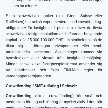
om än mindre.
Stora schweiziska banker (t.ex. Credit Suisse eller
Raiffeisen) har också experimenterat med crowdfunding-
obligationer för fastigheter. I praktiken kräver de flesta
schweiziska fastighetsplattformar fortfarande betydande
kapital - ofta 25 000-100 000 CHF i minimibelopp - så de
riktar sig till förmögna privatpersoner eller semi-
professionella investerare. Avkastningen kommer via
hyresintäkter eller vinster från fastighetsförsäljning.
Många schweiziska fastighetsplattformar använder sig
av spärrbanker och följer FINMA:s regler för
värdepapperserbjudanden.
Crowdlending / SME-utlåning i Schweiz
Crowdlending
(skuld crowdfunding) för små och
medelstora företag och företag är mycket aktiv. I den här
modellen lånar många investerare gemensamt ut pengar