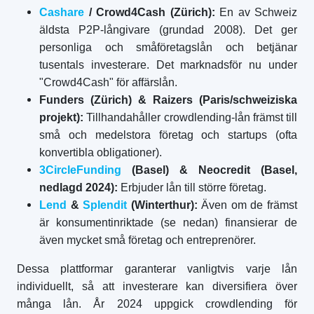
Cashare
/ Crowd4Cash (Zürich):
En av Schweiz
äldsta P2P-långivare (grundad 2008). Det ger
personliga och småföretagslån och betjänar
tusentals investerare. Det marknadsför nu under
"Crowd4Cash" för affärslån.
Funders (Zürich) & Raizers (Paris/schweiziska
projekt):
Tillhandahåller crowdlending-lån främst till
små och medelstora företag och startups (ofta
konvertibla obligationer).
3CircleFunding
(Basel) & Neocredit (Basel,
nedlagd 2024):
Erbjuder lån till större företag.
Lend
&
Splendit
(Winterthur):
Även om de främst
är konsumentinriktade (se nedan) finansierar de
även mycket små företag och entreprenörer.
Dessa plattformar garanterar vanligtvis varje lån
individuellt, så att investerare kan diversifiera över
många lån. År 2024 uppgick crowdlending för