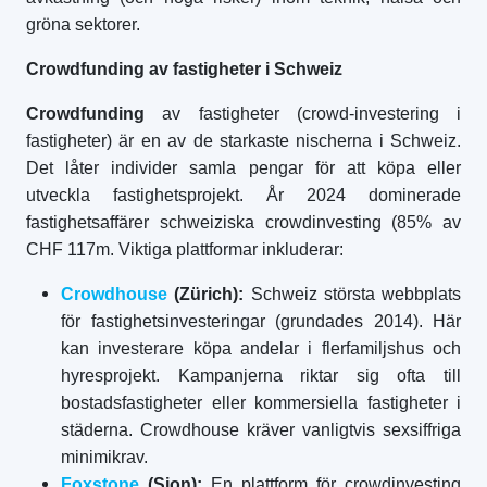
gröna sektorer.
Crowdfunding av fastigheter i Schweiz
Crowdfunding
av fastigheter (crowd-investering i
fastigheter) är en av de starkaste nischerna i Schweiz.
Det låter individer samla pengar för att köpa eller
utveckla fastighetsprojekt. År 2024 dominerade
fastighetsaffärer schweiziska crowdinvesting (85% av
CHF 117m. Viktiga plattformar inkluderar:
Crowdhouse
(Zürich):
Schweiz största webbplats
för fastighetsinvesteringar (grundades 2014). Här
kan investerare köpa andelar i flerfamiljshus och
hyresprojekt. Kampanjerna riktar sig ofta till
bostadsfastigheter eller kommersiella fastigheter i
städerna. Crowdhouse kräver vanligtvis sexsiffriga
minimikrav.
Foxstone
(Sion):
En plattform för crowdinvesting