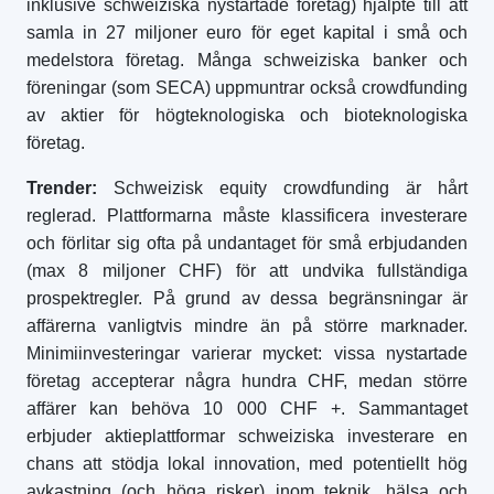
inklusive schweiziska nystartade företag) hjälpte till att
samla in 27 miljoner euro för eget kapital i små och
medelstora företag. Många schweiziska banker och
föreningar (som SECA) uppmuntrar också crowdfunding
av aktier för högteknologiska och bioteknologiska
företag.
Trender:
Schweizisk equity crowdfunding är hårt
reglerad. Plattformarna måste klassificera investerare
och förlitar sig ofta på undantaget för små erbjudanden
(max 8 miljoner CHF) för att undvika fullständiga
prospektregler. På grund av dessa begränsningar är
affärerna vanligtvis mindre än på större marknader.
Minimiinvesteringar varierar mycket: vissa nystartade
företag accepterar några hundra CHF, medan större
affärer kan behöva 10 000 CHF +. Sammantaget
erbjuder aktieplattformar schweiziska investerare en
chans att stödja lokal innovation, med potentiellt hög
avkastning (och höga risker) inom teknik, hälsa och