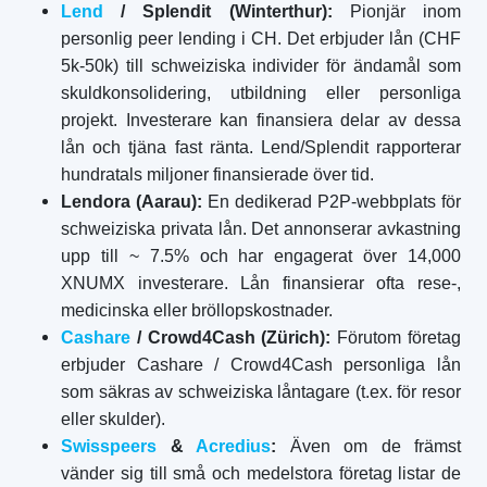
Lend
/ Splendit (Winterthur):
Pionjär inom
personlig peer lending i CH. Det erbjuder lån (CHF
5k-50k) till schweiziska individer för ändamål som
skuldkonsolidering, utbildning eller personliga
projekt. Investerare kan finansiera delar av dessa
lån och tjäna fast ränta. Lend/Splendit rapporterar
hundratals miljoner finansierade över tid.
Lendora (Aarau):
En dedikerad P2P-webbplats för
schweiziska privata lån. Det annonserar avkastning
upp till ~ 7.5% och har engagerat över 14,000
XNUMX investerare. Lån finansierar ofta rese-,
medicinska eller bröllopskostnader.
Cashare
/ Crowd4Cash (Zürich):
Förutom företag
erbjuder Cashare / Crowd4Cash personliga lån
som säkras av schweiziska låntagare (t.ex. för resor
eller skulder).
Swisspeers
&
Acredius
:
Även om de främst
vänder sig till små och medelstora företag listar de