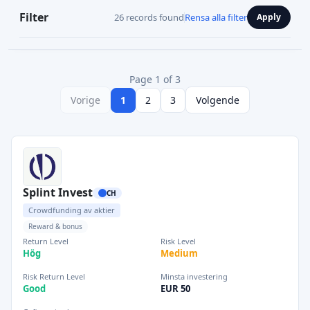
Filter
26 records found
Rensa alla filter
Apply
Page 1 of 3
Vorige
1
2
3
Volgende
Splint Invest
CH
Crowdfunding av aktier
Reward & bonus
Return Level
Risk Level
Hög
Medium
Risk Return Level
Minsta investering
Good
EUR 50