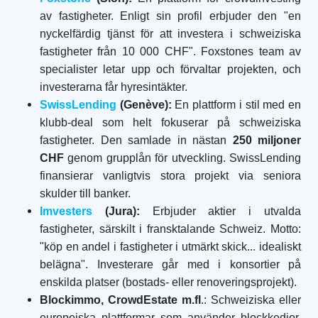
av fastigheter. Enligt sin profil erbjuder den "en
nyckelfärdig tjänst för att investera i schweiziska
fastigheter från 10 000 CHF". Foxstones team av
specialister letar upp och förvaltar projekten, och
investerarna får hyresintäkter.
SwissLending
(Genève):
En plattform i stil med en
klubb-deal som helt fokuserar på schweiziska
fastigheter. Den samlade in nästan
250 miljoner
CHF
genom grupplån för utveckling. SwissLending
finansierar vanligtvis stora projekt via seniora
skulder till banker.
Imvesters
(Jura):
Erbjuder aktier i utvalda
fastigheter, särskilt i fransktalande Schweiz. Motto:
"köp en andel i fastigheter i utmärkt skick... idealiskt
belägna". Investerare går med i konsortier på
enskilda platser (bostads- eller renoveringsprojekt).
Blockimmo, CrowdEstate m.fl
.: Schweiziska eller
europeiska plattformar som använder blockkedjor,