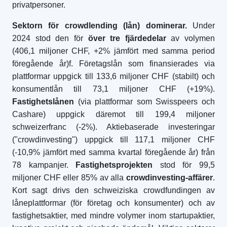
privatpersoner.
Sektorn för crowdlending (lån) dominerar.
Under
2024 stod den för
över tre fjärdedelar
av volymen
(406,1 miljoner CHF, +2% jämfört med samma period
föregående år)f. Företagslån som finansierades via
plattformar uppgick till 133,6 miljoner CHF (stabilt) och
konsumentlån till 73,1 miljoner CHF (+19%).
Fastighetslånen
(via plattformar som Swisspeers och
Cashare) uppgick däremot till 199,4 miljoner
schweizerfranc (-2%). Aktiebaserade investeringar
("crowdinvesting") uppgick till 117,1 miljoner CHF
(-10,9% jämfört med samma kvartal föregående år) från
78 kampanjer.
Fastighetsprojekten
stod för 99,5
miljoner CHF eller 85% av alla
crowdinvesting-affärer
.
Kort sagt drivs den schweiziska crowdfundingen av
låneplattformar (för företag och konsumenter) och av
fastighetsaktier, med mindre volymer inom startupaktier,