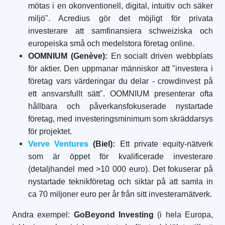
mötas i en okonventionell, digital, intuitiv och säker
miljö". Acredius gör det möjligt för privata
investerare att samfinansiera schweiziska och
europeiska små och medelstora företag online.
OOMNIUM (Genève):
En socialt driven webbplats
för aktier. Den uppmanar människor att "investera i
företag vars värderingar du delar - crowdinvest på
ett ansvarsfullt sätt". OOMNIUM presenterar ofta
hållbara och påverkansfokuserade nystartade
företag, med investeringsminimum som skräddarsys
för projektet.
Verve Ventures
(Biel):
Ett private equity-nätverk
som är öppet för kvalificerade investerare
(detaljhandel med >10 000 euro). Det fokuserar på
nystartade teknikföretag och siktar på att samla in
ca 70 miljoner euro per år från sitt investerarnätverk.
Andra exempel:
GoBeyond Investing
(i hela Europa,