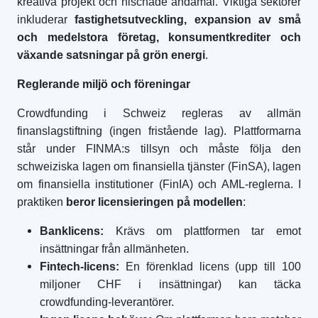
kreativa projekt och nischade ändamål. Viktiga sektorer
inkluderar
fastighetsutveckling, expansion av små
och medelstora företag, konsumentkrediter och
växande satsningar på grön energi
.
Reglerande miljö och föreningar
Crowdfunding i Schweiz regleras av allmän
finanslagstiftning (ingen fristående lag). Plattformarna
står under FINMA:s tillsyn och måste följa den
schweiziska lagen om finansiella tjänster (FinSA), lagen
om finansiella institutioner (FinIA) och AML-reglerna. I
praktiken
beror licensieringen på modellen
:
Banklicens:
Krävs om plattformen tar emot
insättningar från allmänheten.
Fintech-licens:
En förenklad licens (upp till 100
miljoner CHF i insättningar) kan täcka
crowdfunding-leverantörer.