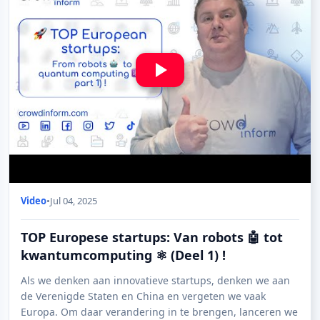
Video
•
Jul 04, 2025
TOP Europese startups: Van robots 🤖 tot
kwantumcomputing ⚛️ (Deel 1) !
Als we denken aan innovatieve startups, denken we aan
de Verenigde Staten en China en vergeten we vaak
Europa. Om daar verandering in te brengen, lanceren we