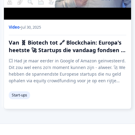
Video
•
Jul 30, 2025
Van 🧬 Biotech tot 🔗 Blockchain: Europa's
heetste 🚀 Startups die vandaag fondsen 💸
werven
💥 Had je maar eerder in Google of Amazon geïnvesteerd.
Dit zou wel eens zo'n moment kunnen zijn - alweer. 🚀 We
hebben de spannendste Europese startups die nu geld
ophalen via equity crowdfunding voor je op een rijtje
gezet. Deze bedrijven pakken prob
Start-ups