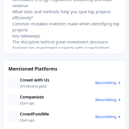
revenue
What tools and methods help you spot top projects
efficiently?
Common mistakes investors make when identifying top
projects
Key takeaways
The discipline behind great investment decisions
Explore top investment projects with Crowdinform
FAQ
What is the most important factor when evaluating
investment projects?
Mentioned Platforms
How do I assess investment risks in a startup?
What makes renewable energy projects worth investing
Crowd with Us
Beoordeling →
in?
Onroerend goed
How do I compare investment opportunities across
different sectors?
Companisto
Beoordeling →
What is a "rough diamond" investment opportunity?
Start-ups
Recommended
CrowdFundMe
Beoordeling →
Start-ups