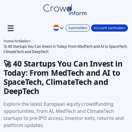
Aanmelden
Account aanmaken
Home
/
Artikelen
/
🚀 40 Startups You Can Invest in Today: From MedTech and AI to SpaceTech,
ClimateTech and DeepTech
🚀 40 Startups You Can Invest in
Today: From MedTech and AI to
SpaceTech, ClimateTech and
DeepTech
Explore the latest European equity crowdfunding
opportunities, from AI, MedTech and ClimateTech
startups to pre-IPO access, investor exits, returns and
platform updates.