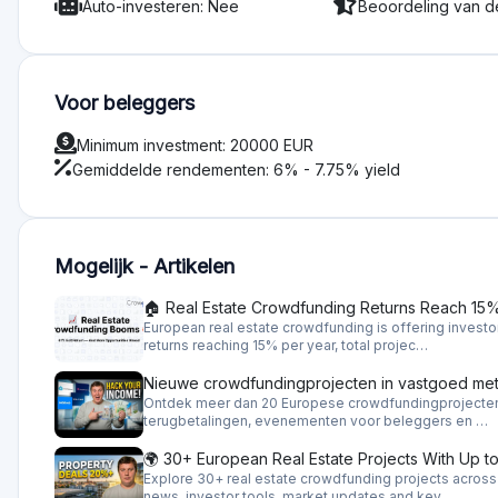
How Mogelijk Works:
Mogelijk biedt commerciële hypotheken aan door investeerd
vastgoedeigenaren die op zoek zijn naar een lening. Inves
een aanzienlijke zekerheid biedt. Het platform faciliteert oo
verwerken en innen van betalingen, wat zorgt voor een pro
minimale investering in directe projecten is doorgaans ho
geschikt is voor meer vermogende investeerders of instelli
Risico's bij beleggen op Mogelijk:
Investeren via Mogelijk brengt typische risico's met zich 
vastgoedbeleggingen, zoals marktschommelingen en mogeli
beperkt door het verzekeren van leningen met eerste hyp
een aanzienlijk eigen vermogen van de lener te vereisen. H
Mogelijk Plus, dat verder risicobeheer biedt door middel va
secundaire verzekeringsdekking.
Aangeboden beleggingstypen: