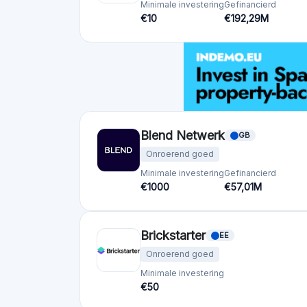
Crowdfundingplatforms
per land
Verenigd Koninkrijk
(74)
Duitsland
(73)
Italië
(57)
Frankrijk
(51)
Nederland
(34)
Spanje
(29)
Zwitserland
(26)
Estland
(19)
Litouwen
(12)
Letland
(11)
Oostenrijk
(11)
Ierland
(10)