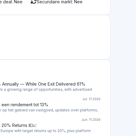
ers rechtstreeks in contact te brengen met
teerders ontvangen eerste hypotheekrechten, wat
k het beheer van leningen, inclusief het
bleemloze ervaring voor investeerders. De
og, vanaf ongeveer €20.000, waardoor Mogelijk
ngen.
mee die geassocieerd worden met
jke wanbetalingen. Deze risico's worden echter
otheekrechten op commercieel vastgoed en door
et platform biedt ook aanvullende diensten, zoals
n ondersteuning bij schuldinvordering en