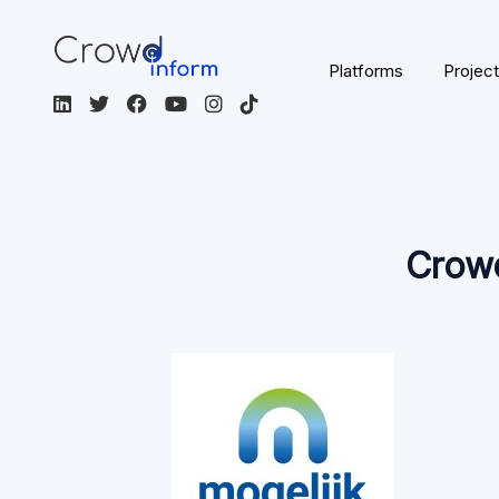
Paginainhoud
Overzicht van wat u op deze pagina kunt vinden: