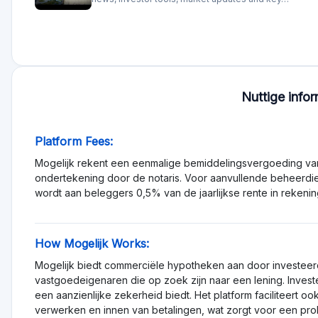
None
Beoordeling
Totale beoordeling 0
Kwaliteit bieden 0
Diensten en ondersteuning 0
Functionaliteit 0
Transparantie 0
Aanmelden om platform 
Beoordelingen
likes
Meer afkeer