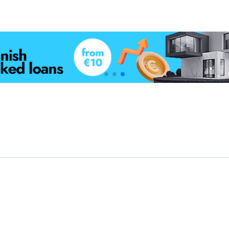
Uitgelichte crowdfunding
Platforms
Best P2P-marktplaats in Letland
Best P2P-krediet in Verenigd Koninkrijk
Best Crowdlending in Nederland
Best Aandelencrowdfunding in Italië
Best Crowdfunding voor onroerend
goed in Duitsland
Best Crowdlending in Verenigd
Koninkrijk
Best Crowdfunding voor onroerend
goed in Spanje