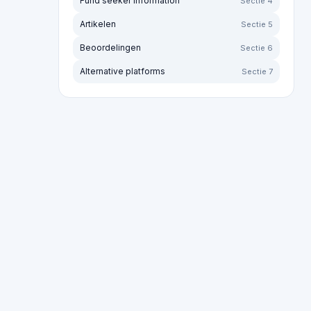
Sorteer op:
Meest recent
Oudste eerst
Meer 