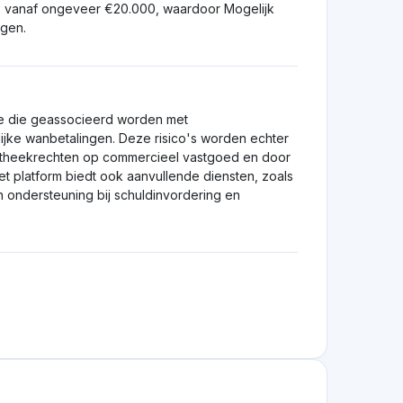
e!
ingen te nemen.!
1,0
Beoordeling achterlaten
Visit Website
5,0
Beoordeling achterlaten
Visit Website