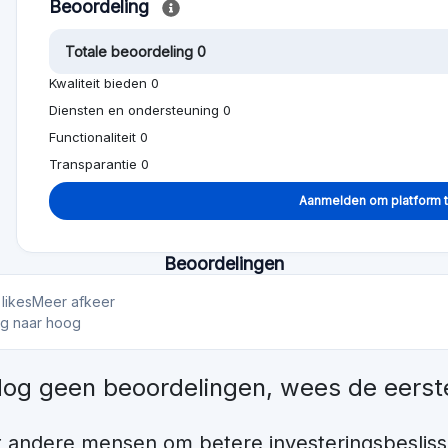
€1000
€922,1M