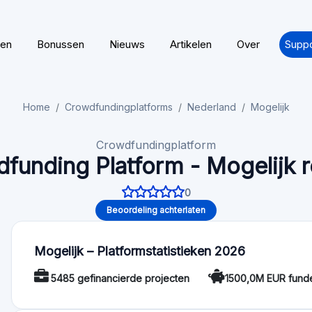
Licentie / Regelgeving: Gelicentieerd onder de ECSP-regel
Functionaliteit
Auto-investeren: Nee
Beoordeling van d
Voor beleggers
Minimum investment: 20000 EUR
Gemiddelde rendementen: 6% - 7.75% yield
Mogelijk - Artikelen
🏠 Real Estate Crowdfunding Returns Reach 15%
European real estate crowdfunding is offering investo
returns reaching 15% per year, total projec…