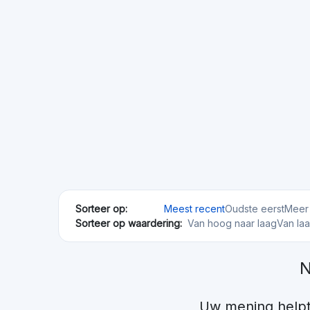
Medium
Hoog
Bergfurst
DE
Onroerend goed
Minimale investering
Gefinancierd
€10
€192,29M
Blend Netwerk
GB
Onroerend goed
Minimale investering
Gefinancierd
€1000
€57,01M