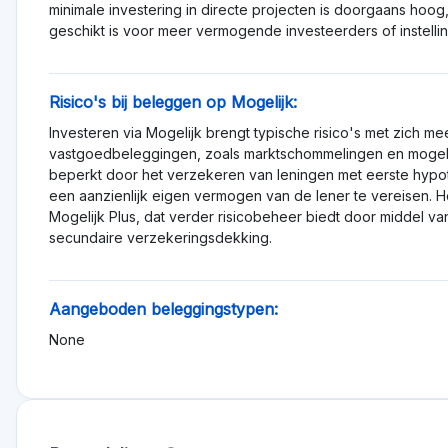
ag naar hoog
og geen beoordelingen, wees de eerst
 andere mensen om betere investeringsbesliss
Alternatief voor Mogelijk
ingen
Minimale investering
Gefinancierd