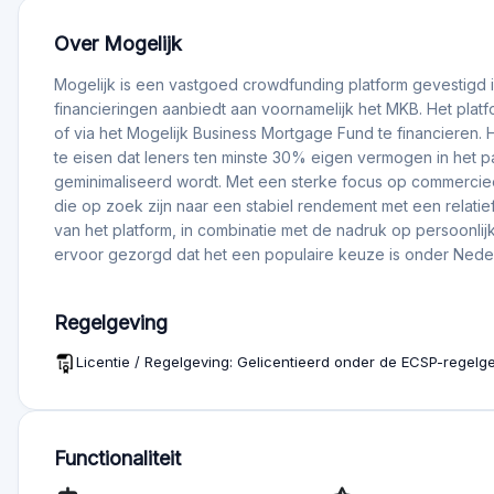
Nieuwe crowdfundingprojecten in vastgoed met
Ontdek meer dan 20 Europese crowdfundingprojecten 
terugbetalingen, evenementen voor beleggers en …
🌍 30+ European Real Estate Projects With Up t
Explore 30+ real estate crowdfunding projects across 
news, investor tools, market updates and key…
Nuttige infor
Platform Fees:
Mogelijk rekent een eenmalige bemiddelingsvergoeding van
ondertekening door de notaris. Voor aanvullende beheerdien
wordt aan beleggers 0,5% van de jaarlijkse rente in rekenin