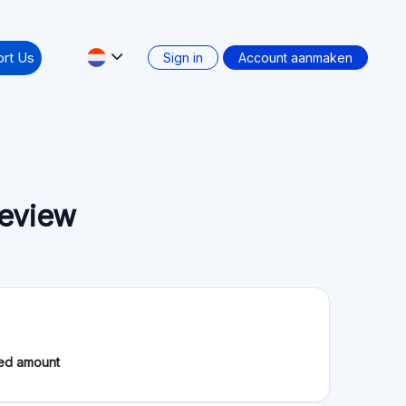
geving (European Crowdfunding Service Providers)
e deal: Nee
Secundaire markt: Nee
 Annually — While One Exit Delivered 61%
rs a growing range of opportunities, with advertised