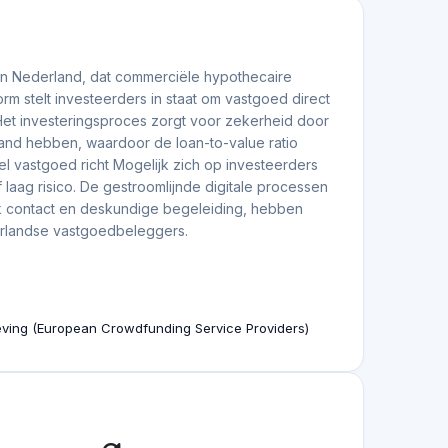
Jul. 17.2026
 een rendement tot 13%
op het gebied van vastgoed, updates over platforms,
Jun. 11.2026
o 20% Returns 💶📈
Europe with target returns up to 20%, plus platform
Mei. 13.2026
Toon meer
matie
 2% over het leenbedrag, te voldoen bij
sten in het kader van de Mogelijk Plus regeling
g gebracht.