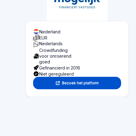
Platform statistics
Sectie 1
Functionaliteit
Sectie 2
Investor information
Sectie 3
Fund seeker information
Sectie 4
Artikelen
Sectie 5
Beoordelingen
Sectie 6
Alternative platforms
Sectie 7