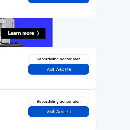
Crowdfundingplatforms
per type
Crowdfunding voor onroerend goed
(153)
Crowdlending
(131)
Aandelencrowdfunding
(105)
Crowdfunding voor donaties
(62)
P2P-krediet
(36)
P2P-marktplaats
(25)
Beloning crowdfunding
(22)
Factuurfinanciering
(11)
Beste crowdfunding
projecten per