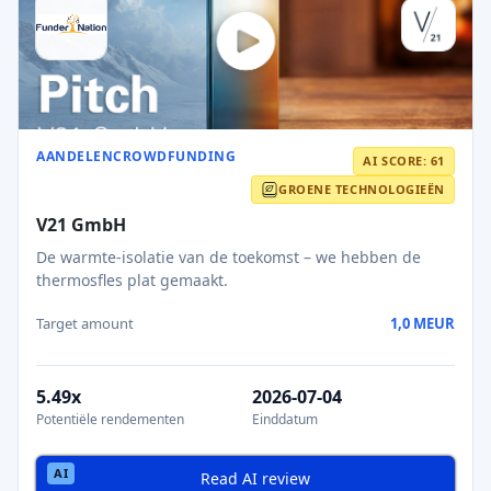
AANDELENCROWDFUNDING
AI SCORE: 61
GROENE TECHNOLOGIEËN
V21 GmbH
De warmte-isolatie van de toekomst – we hebben de
thermosfles plat gemaakt.
Target amount
1,0 MEUR
5.49x
2026-07-04
Potentiële rendementen
Einddatum
Read AI review