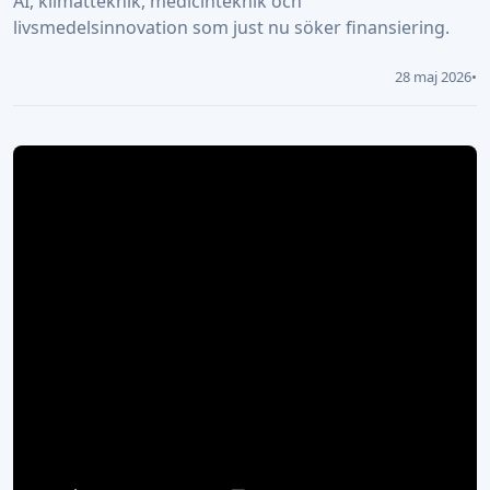
AI, klimatteknik, medicinteknik och
livsmedelsinnovation som just nu söker finansiering.
28 maj 2026
•