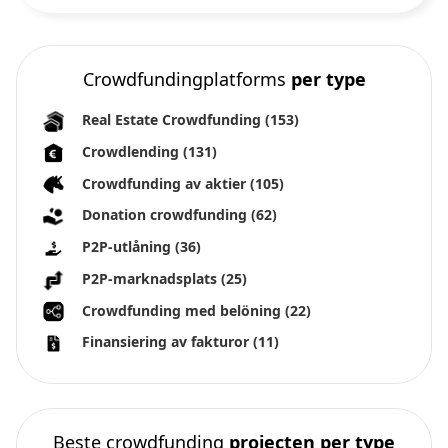
Crowdfundingplatforms
per type
Real Estate Crowdfunding
(153)
Crowdlending
(131)
Crowdfunding av aktier
(105)
Donation crowdfunding
(62)
P2P-utlåning
(36)
P2P-marknadsplats
(25)
Crowdfunding med belöning
(22)
Finansiering av fakturor
(11)
Beste crowdfunding
projecten per type