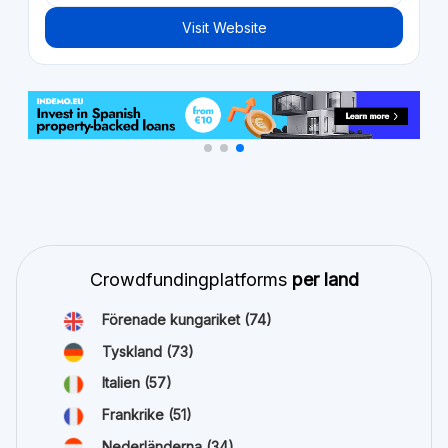
Visit Website
Crowdfundingplatforms
per land
Förenade kungariket
(74)
Tyskland
(73)
Italien
(57)
Frankrike
(51)
Nederländerna
(34)