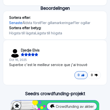
Beoordelingen
Sortera efter:
Senaste
Äldsta först
Fler gillamarkeringar
Fler ogillar
Sortera efter betyg:
Högsta till lägsta
Lägsta till högsta
Djedje Elvis
Oct 16, 2025
Superbe c'est le meilleur service que j'ai trouvé
0
0
Seedrs crowdfunding-projekt
Crowdfunding av aktier