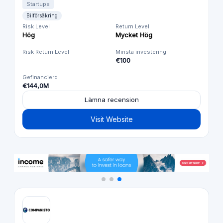
Startups
Bilförsäkring
Risk Level
Return Level
Hög
Mycket Hög
Risk Return Level
Minsta investering
€100
Gefinancierd
€144,0M
Lämna recension
Visit Website