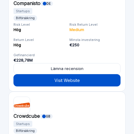
Companisto
DE
Startups
Bilförsäkring
Risk Level
Risk Return Level
Hög
Medium
Return Level
Minsta investering
Hög
€250
Gefinancierd
€228,78M
Lämna recension
Visit Website
Crowdcube
GB
Startups
Bilförsäkring