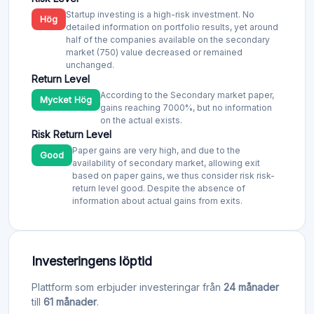
Startup investing is a high-risk investment. No
Hög
detailed information on portfolio results, yet around
half of the companies available on the secondary
market (750) value decreased or remained
unchanged.
Return Level
According to the Secondary market paper,
Mycket Hög
gains reaching 7000%, but no information
on the actual exists.
Risk Return Level
Paper gains are very high, and due to the
Good
availability of secondary market, allowing exit
based on paper gains, we thus consider risk risk-
return level good. Despite the absence of
information about actual gains from exits.
Investeringens löptid
Plattform som erbjuder investeringar från
24 månader
till
61 månader
.