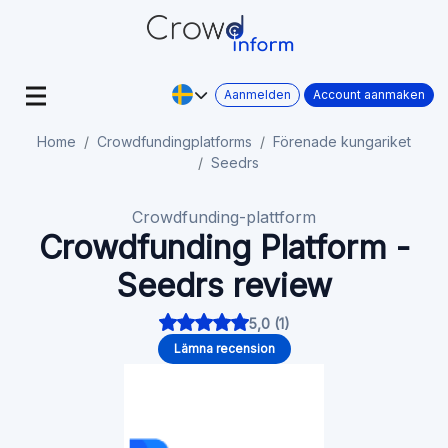
Aanmelden
Account aanmaken
Home
Crowdfundingplatforms
Förenade kungariket
Seedrs
Crowdfunding-plattform
Crowdfunding Platform -
Seedrs review
5,0 (1)
Lämna recension