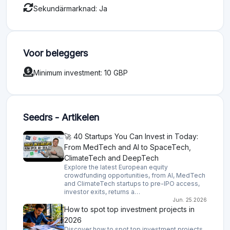
Sekundärmarknad: Ja
Voor beleggers
Minimum investment: 10 GBP
Seedrs - Artikelen
🚀 40 Startups You Can Invest in Today:
From MedTech and AI to SpaceTech,
ClimateTech and DeepTech
Explore the latest European equity
crowdfunding opportunities, from AI, MedTech
and ClimateTech startups to pre-IPO access,
investor exits, returns a…
Jun. 25.2026
How to spot top investment projects in
2026
Discover how to spot top investment projects