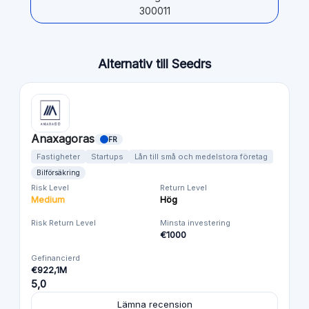
300011
Alternativ till Seedrs
Anaxagoras
FR
Fastigheter
Startups
Lån till små och medelstora företag
Bilförsäkring
Risk Level
Return Level
Medium
Hög
Risk Return Level
Minsta investering
€1000
Gefinancierd
€922,1M
5,0
Lämna recension