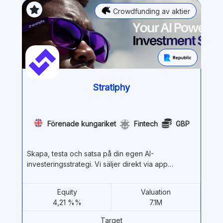
Crowdfunding av aktier
Stratiphy
Förenade kungariket
Fintech
GBP
Skapa, testa och satsa på din egen AI-
investeringsstrategi. Vi säljer direkt via app…
Equity
Valuation
4,21 %%
7.1M
Target