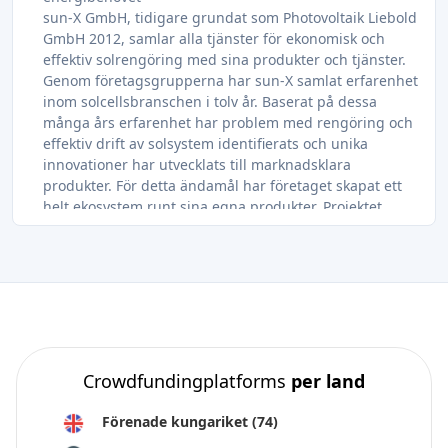
sun-X GmbH, tidigare grundat som Photovoltaik Liebold
GmbH 2012, samlar alla tjänster för ekonomisk och
effektiv solrengöring med sina produkter och tjänster.
Genom företagsgrupperna har sun-X samlat erfarenhet
inom solcellsbranschen i tolv år. Baserat på dessa
många års erfarenhet har problem med rengöring och
effektiv drift av solsystem identifierats och unika
innovationer har utvecklats till marknadsklara
produkter. För detta ändamål har företaget skapat ett
helt ekosystem runt sina egna produkter. Projektet
tillhandahålls av Econeers och kommer att säkerställa
en årlig avkastning på 8% , läs mer om projektet här.
Finansiering av sex fotovoltaiska kraftverk som
utvecklats av MOZAÏK Energies. Med en granskad
utvecklingsmetod, starka band med regionen och
grundarnas erfarenhet vill MOZAÏK samla in 1 miljon
euro för att finansiera en del av utvecklingskostnaderna
för projekten. Projektet tillhandahålls av Enerfip och
Crowdfundingplatforms
per land
kommer att säkerställa en årlig avkastning på 8,75%Läs
mer om projektet här.
Förenade kungariket
(74)
Din investering kommer att användas för att bygga