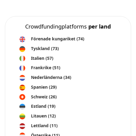
Vilket problem löserResiclo löser?
Vad är Resiclos marknadspotential?
PAKAJO på Companisto
Vilket problem löserPAKAJO löser?
Crowdfundingplatforms
per land
Vad är PAKAJO marknadspotential?
Kitepower på Fundernation
Förenade kungariket
(74)
Vilket problem löserKitepower?
Tyskland
(73)
KuriU på CrowdFundMe
Heuristik på StartupXplore
Italien
(57)
Vilket problem löserHeuristik?
Frankrike
(51)
Nederländerna
(34)
Spanien
(29)
Schweiz
(26)
Estland
(19)
Litauen
(12)
Lettland
(11)
Österrike
(11)