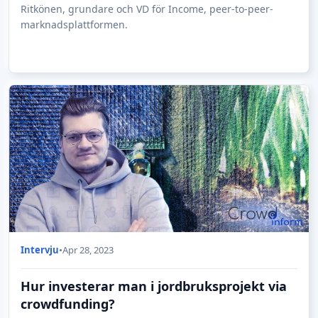
ONO on Spreds
Ritkönen, grundare och VD för Income, peer-to-peer-
What problem ONO is solving?
marknadsplattformen.
Phoenix BioPower on Pepins
What problem Phoenix BioPower is solving?
Carshof on WeAreStarting
What problem Carshof is solving?
eStation on Spark Crowdfunding
What problem eStation is solving?
Expandeco on Crowdberry
What problem Expandeco is solving?
Brandfy on DOZEN INVESTMENTS
What problem Brandfy is solving?
What is Brandfy market potential?
Intervju
•
Apr 28, 2023
Hur investerar man i jordbruksprojekt via
crowdfunding?