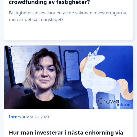
crowdfunding av fastigheter?
Fastigheter anses vara en av de säkraste investeringarna,
men är det så i dagsläget?
Intervju
•
Apr 28, 2023
Hur man investerar i nästa enhörning via