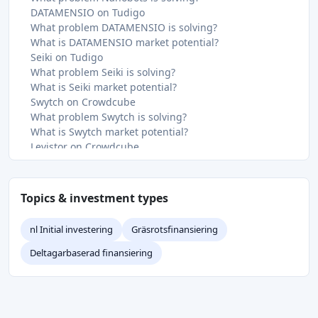
DATAMENSIO on Tudigo
What problem DATAMENSIO is solving?
What is DATAMENSIO market potential?
Seiki on Tudigo
What problem Seiki is solving?
What is Seiki market potential?
Swytch on Crowdcube
What problem Swytch is solving?
What is Swytch market potential?
Levistor on Crowdcube
What problem Levistor is solving?
What is Levistor market potential?
Advanced Blast & Ballistic Systems on Crowdcube
Topics & investment types
What problem Advanced Blast & Ballistic Systems is
solving?
nl Initial investering
Gräsrotsfinansiering
What is Advanced Blast & Ballistic Systems market
potential?
Deltagarbaserad finansiering
SunOyster 2 on Fundernation
What problem SunOyster 2 is solving?
What is SunOyster 2 market potential?
ecoro on Fundernation