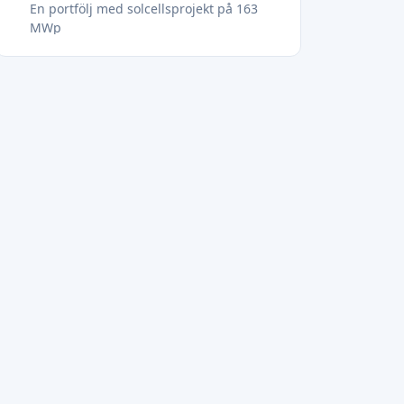
En portfölj med solcellsprojekt på 163
MWp
9 % grön vätgasavkastning: Eternal
Powers investerarbiljett till
genombrottet i Dummerstorf
8 % solavkastning - avkastning på ren
energi i Vietnams förpackningssektor
Äg en del av påverkan: Bettervest
Genussrechte 5 - Bli en del av rörelsen
för grön tillväxt
8 % fast avkastning - Ladda upp
Tysklands elnät med Dispatch
energilagring
9 % i 24 månader - ladda Italiens
energiframtid med BESS #11