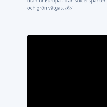
utanför Europa - från solcellsparker 
och grön vätgas. 💰⚡