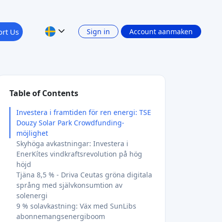
rt Us
Sign in
Account aanmaken
Table of Contents
Investera i framtiden för ren energi: TSE
Douzy Solar Park Crowdfunding-
möjlighet
Skyhöga avkastningar: Investera i
EnerKítes vindkraftsrevolution på hög
höjd
Tjäna 8,5 % - Driva Ceutas gröna digitala
språng med självkonsumtion av
solenergi
9 % solavkastning: Väx med SunLibs
abonnemangsenergiboom