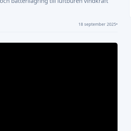
och batterilagring till luftburen vindkraft
18 september 2025
•