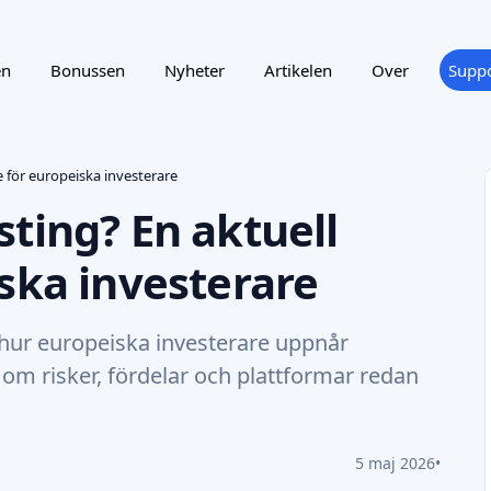
en
Bonussen
Nyheter
Artikelen
Over
Suppo
 för europeiska investerare
ting? En aktuell
ska investerare
hur europeiska investerare uppnår
r om risker, fördelar och plattformar redan
5 maj 2026
•