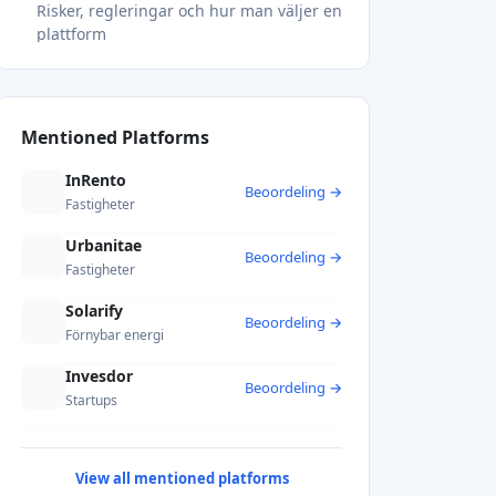
Risker, regleringar och hur man väljer en
plattform
Varför crowdinvesting fungerar, och var
investerare går fel
Utforska crowdinvesting med
experthjälp
Mentioned Platforms
Vanliga frågor
Hur skiljer sig crowdinvesting från
InRento
Beoordeling →
traditionell crowdfunding?
Fastigheter
Är avkastningen på crowdinvesting
garanterad?
Urbanitae
Beoordeling →
Vilka sektorer erbjuder den bästa
Fastigheter
avkastningen på crowdinvesting?
Solarify
Hur skyddar regleringar
Beoordeling →
crowdinvesterare i Europa?
Förnybar energi
Vad är miniminvesteringen på
Invesdor
crowdinvesting-plattformar?
Beoordeling →
Startups
Rekommenderat
View all mentioned platforms