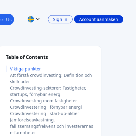
rt Us
Sign in
Account aanmaken
Table of Contents
Viktiga punkter
Att förstå crowdinvesting: Definition och
skillnader
Crowdinvesting-sektorer: Fastigheter,
startups, förnybar energi
Crowdinvesting inom fastigheter
Crowdinvestering i förnybar energi
Crowdinvestering i start-up-aktier
Jämförelseavkastning,
fallissemangsfrekvens och investerarnas
erfarenheter