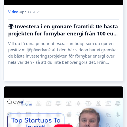
Video
•
Apr 03, 2025
🌍 Investera i en grönare framtid: De bästa
projekten för förnybar energi från 100 euro
| Impact &amp; Sustainable Investing
Vill du få dina pengar att växa samtidigt som du gör en
positiv miljöpåverkan? 🌱 I den här videon har vi granskat
de bästa investeringsprojekten för förnybar energi över
hela världen - så att du inte behöver göra det. Från
solparker i Portugal till e