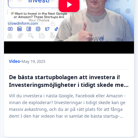
Video
•
May 19, 2025
De bästa startupbolagen att investera i!
Investeringsmöjligheter i tidigt skede med
10X-100X avkastningspotential
Vill du investera i nästa Google, Facebook eller Amazon -
innan de exploderar? Investeringar i tidigt skede kan ge
massiv avkastning, och du är på rätt plats för att fånga
dem! I den här videon har vi samlat de bästa startup-
erbjudandena som för närv