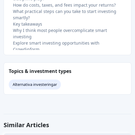
How do costs, taxes, and fees impact your returns?
What practical steps can you take to start investing
smartly?
Key takeaways
Why I think most people overcomplicate smart
investing
Explore smart investing opportunities with
Crowdinform
FAQ
What is smart investing in simple terms?
How much should I invest to start investing smartly?
Topics & investment types
What makes an investment strategy "smart"?
Are index funds the best choice for smart investing?
Alternativa investeringar
How does diversification protect my investments?
Recommended
Similar Articles