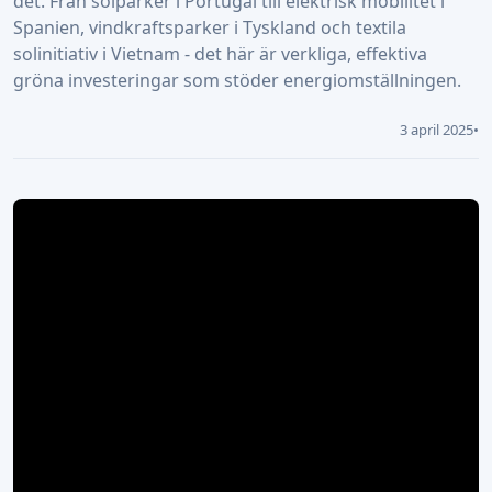
det. Från solparker i Portugal till elektrisk mobilitet i
Spanien, vindkraftsparker i Tyskland och textila
solinitiativ i Vietnam - det här är verkliga, effektiva
gröna investeringar som stöder energiomställningen.
3 april 2025
•