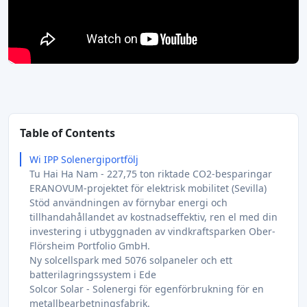
Table of Contents
Wi IPP Solenergiportfölj
Tu Hai Ha Nam - 227,75 ton riktade CO2-besparingar
ERANOVUM-projektet för elektrisk mobilitet (Sevilla)
Stöd användningen av förnybar energi och
tillhandahållandet av kostnadseffektiv, ren el med din
investering i utbyggnaden av vindkraftsparken Ober-
Flörsheim Portfolio GmbH.
Ny solcellspark med 5076 solpaneler och ett
batterilagringssystem i Ede
Solcor Solar - Solenergi för egenförbrukning för en
metallbearbetningsfabrik.