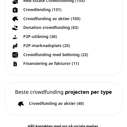
Real Estate Crowdfunding
(153)
Crowdlending
(131)
Crowdfunding av aktier
(105)
Donation crowdfunding
(62)
P2P-utlåning
(36)
P2P-marknadsplats
(25)
Crowdfunding med belöning
(22)
Finansiering av fakturor
(11)
Beste crowdfunding
projecten per type
Crowdfunding av aktier
(40)
Håll kontakten med oss på sociala medier