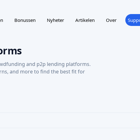
en
Bonussen
Nyheter
Artikelen
Over
Suppo
orms
wdfunding and p2p lending platforms.
urns, and more to find the best fit for