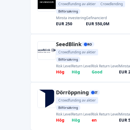
Crowdfunding av aktier
Crowdlending
Bilförsäkring
Minsta investering
Gefinancierd
EUR 250
EUR 550,0M
SeedBlink
RO
Crowdfunding av aktier
Bilförsäkring
Risk Level
Return Level
Risk Return Level
Minsta
Hög
Hög
Good
EUR 2
Dörröppning
IT
Crowdfunding av aktier
Bilförsäkring
Risk Level
Return Level
Risk Return Level
Minsta
Hög
Hög
en
EUR 