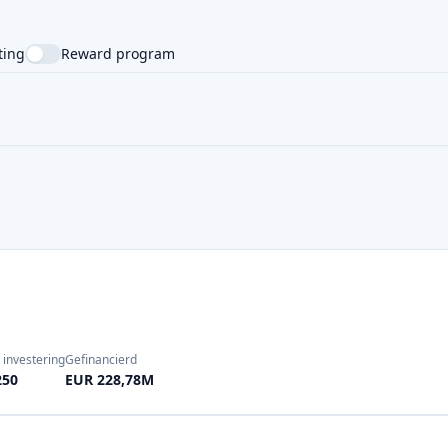
ting
Reward program
NTRY
SUPPORTED LANGUAGE
 investering
Gefinancierd
250
EUR 228,78M