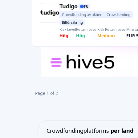
Tudigo
FR
Crowdfunding av aktier
Crowdlending
Bilförsäkring
Risk Level
Return Level
Risk Return Level
Minsta
Hög
Hög
Medium
EUR 
Page 1 of 2
Crowdfundingplatforms
per land