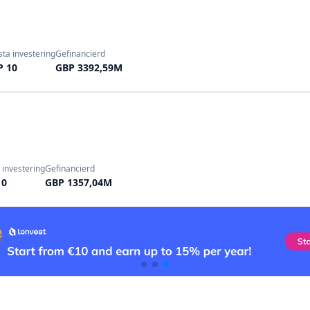
ta investering
Gefinancierd
P 10
GBP 3392,59M
 investering
Gefinancierd
10
GBP 1357,04M