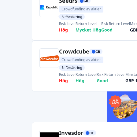
Seedrs
GB
Crowdfunding av aktier
Bilförsäkring
Risk Level
Return Level
Risk Return Level
Mins
Hög
Mycket Hög
Good
GB
Crowdcube
GB
Crowdfunding av aktier
Bilförsäkring
Risk Level
Return Level
Risk Return Level
Minsta
Hög
Hög
Good
GBP 
Invesdor
DE