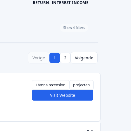
RETURN: INTEREST INCOME
Show 4 filters
PLATFORM CURRENCY
Vorige
1
2
Volgende
Lämna recension
projecten
Visit Website