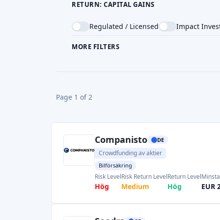
RETURN: CAPITAL GAINS
Regulated / Licensed
Impact Inves
MORE FILTERS
CROWDFUNDING TYPE
COU
Page 1 of 2
Companisto
DE
Crowdfunding av aktier
Bilförsäkring
Risk Level
Risk Return Level
Return Level
Minsta
Hög
Medium
Hög
EUR 