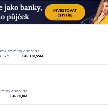
nsta investering
Gefinancierd
UR 250
EUR 138,55M
stering
Gefinancierd
EUR 80,0M