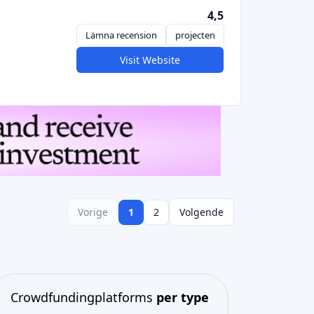
4,5
Lämna recension
projecten
Visit Website
Vorige
1
2
Volgende
Crowdfundingplatforms
per type