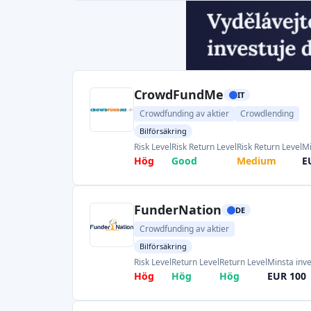
CrowdFundMe
IT
Crowdfunding av aktier
Crowdlending
Bilförsäkring
Risk Level
Risk Return Level
Risk Return Level
Mi
Hög
Good
Medium
E
FunderNation
DE
Crowdfunding av aktier
Bilförsäkring
Risk Level
Return Level
Return Level
Minsta inve
Hög
Hög
Hög
EUR 100