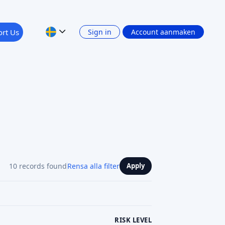
rt Us
Sign in
Account aanmaken
10 records found
Rensa alla filter
Apply
RISK LEVEL