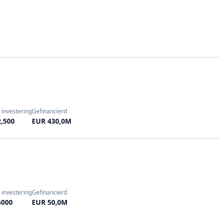
 investering
Gefinancierd
,500
EUR 430,0M
 investering
Gefinancierd
5000
EUR 50,0M