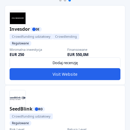
Invesdor
DE
Crowdfunding udziałowy
Crowdlending
Regulowane
Minimalna inwestycja
Finansowane
EUR 250
EUR 550,0M
Dodaj recenzję
Visit Website
SeedBlink
RO
Crowdfunding udziałowy
Regulowane
Risk Level
Return Level