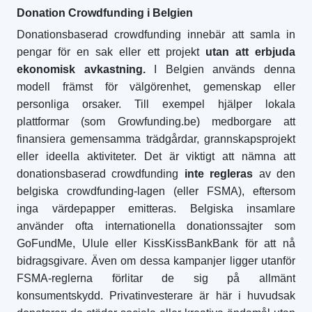
Donation Crowdfunding i Belgien
Donationsbaserad crowdfunding innebär att samla in
pengar för en sak eller ett projekt
utan att erbjuda
ekonomisk avkastning.
I Belgien används denna
modell främst för välgörenhet, gemenskap eller
personliga orsaker. Till exempel hjälper lokala
plattformar (som Growfunding.be) medborgare att
finansiera gemensamma trädgårdar, grannskapsprojekt
eller ideella aktiviteter. Det är viktigt att nämna att
donationsbaserad crowdfunding
inte regleras
av den
belgiska crowdfunding-lagen (eller FSMA), eftersom
inga värdepapper emitteras. Belgiska insamlare
använder ofta internationella donationssajter som
GoFundMe, Ulule eller KissKissBankBank för att nå
bidragsgivare. Även om dessa kampanjer ligger utanför
FSMA-reglerna förlitar de sig på allmänt
konsumentskydd. Privatinvesterare är här i huvudsak