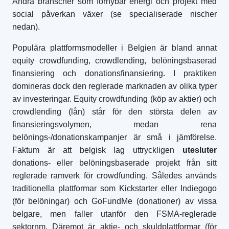
Andra branscher som förnybar energi och projekt med
social påverkan växer (se specialiserade nischer
nedan).
Populära plattformsmodeller i Belgien är bland annat
equity crowdfunding, crowdlending, belöningsbaserad
finansiering och donationsfinansiering. I praktiken
domineras dock den reglerade marknaden av olika typer
av investeringar. Equity crowdfunding (köp av aktier) och
crowdlending (lån) står för den största delen av
finansieringsvolymen, medan rena
belönings-/donationskampanjer är små i jämförelse.
Faktum är att belgisk lag uttryckligen
utesluter
donations- eller belöningsbaserade projekt från sitt
reglerade ramverk för crowdfunding. Således används
traditionella plattformar som Kickstarter eller Indiegogo
(för belöningar) och GoFundMe (donationer) av vissa
belgare, men faller utanför den FSMA-reglerade
sektornm. Däremot är aktie- och skuldplattformar (för