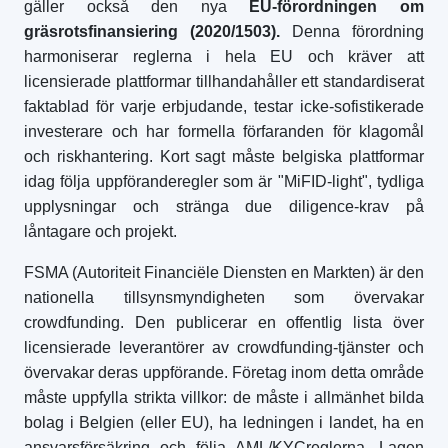
gäller också den nya
EU-förordningen om
gräsrotsfinansiering (2020/1503).
Denna förordning
harmoniserar reglerna i hela EU och kräver att
licensierade plattformar tillhandahåller ett standardiserat
faktablad för varje erbjudande, testar icke-sofistikerade
investerare och har formella förfaranden för klagomål
och riskhantering. Kort sagt måste belgiska plattformar
idag följa uppföranderegler som är "MiFID-light", tydliga
upplysningar och stränga due diligence-krav på
låntagare och projekt.
FSMA (Autoriteit Financiële Diensten en Markten) är den
nationella tillsynsmyndigheten som övervakar
crowdfunding. Den publicerar en offentlig lista över
licensierade leverantörer av crowdfunding-tjänster och
övervakar deras uppförande. Företag inom detta område
måste uppfylla strikta villkor: de måste i allmänhet bilda
bolag i Belgien (eller EU), ha ledningen i landet, ha en
ansvarsförsäkring och följa AML/KYCreglerna. Lagen