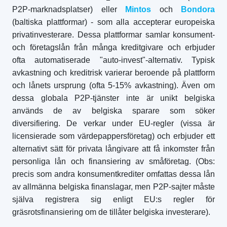
P2P-marknadsplatser) eller
Mintos
och
Bondora
(baltiska plattformar) - som alla accepterar europeiska
privatinvesterare. Dessa plattformar samlar konsument-
och företagslån från många kreditgivare och erbjuder
ofta automatiserade "auto-invest"-alternativ. Typisk
avkastning och kreditrisk varierar beroende på plattform
och lånets ursprung (ofta 5-15% avkastning). Även om
dessa globala P2P-tjänster inte är unikt belgiska
används de av belgiska sparare som söker
diversifiering. De verkar under EU-regler (vissa är
licensierade som värdepappersföretag) och erbjuder ett
alternativt sätt för privata långivare att få inkomster från
personliga lån och finansiering av småföretag. (Obs:
precis som andra konsumentkrediter omfattas dessa lån
av allmänna belgiska finanslagar, men P2P-sajter måste
själva registrera sig enligt EU:s regler för
gräsrotsfinansiering om de tillåter belgiska investerare).