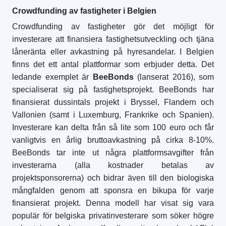
Crowdfunding av fastigheter i Belgien
Crowdfunding av fastigheter gör det möjligt för
investerare att finansiera fastighetsutveckling och tjäna
låneränta eller avkastning på hyresandelar. I Belgien
finns det ett antal plattformar som erbjuder detta. Det
ledande exemplet är
BeeBonds
(lanserat 2016), som
specialiserat sig på fastighetsprojekt. BeeBonds har
finansierat dussintals projekt i Bryssel, Flandern och
Vallonien (samt i Luxemburg, Frankrike och Spanien).
Investerare kan delta från så lite som 100 euro och får
vanligtvis en årlig bruttoavkastning på cirka 8-10%.
BeeBonds tar inte ut några plattformsavgifter från
investerarna (alla kostnader betalas av
projektsponsorerna) och bidrar även till den biologiska
mångfalden genom att sponsra en bikupa för varje
finansierat projekt. Denna modell har visat sig vara
populär för belgiska privatinvesterare som söker högre