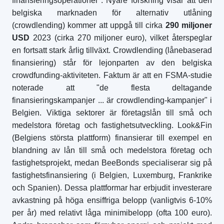
finansieringsoperationer". Nyare forskning visar att den
belgiska marknaden för alternativ utlåning
(crowdlending) kommer att uppgå till cirka
290 miljoner
USD
2023 (cirka 270 miljoner euro), vilket återspeglar
en fortsatt stark årlig tillväxt. Crowdlending (lånebaserad
finansiering) står för lejonparten av den belgiska
crowdfunding-aktiviteten. Faktum är att en FSMA-studie
noterade att "de flesta deltagande
finansieringskampanjer ... är crowdlending-kampanjer" i
Belgien. Viktiga sektorer är företagslån till små och
medelstora företag och fastighetsutveckling. Look&Fin
(Belgiens största plattform) finansierar till exempel en
blandning av lån till små och medelstora företag och
fastighetsprojekt, medan BeeBonds specialiserar sig på
fastighetsfinansiering (i Belgien, Luxemburg, Frankrike
och Spanien). Dessa plattformar har erbjudit investerare
avkastning på höga ensiffriga belopp (vanligtvis 6-10%
per år) med relativt låga minimibelopp (ofta 100 euro).