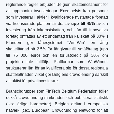
reglerande regler erbjuder Belgien skatteincitament för
att uppmuntra investeringar. Exempelvis kan personer
som investerar i aktier i kvalificerade nystartade företag
via licensierade plattformar dra av
upp till 45%
av sin
investering från inkomstskatten, och lån till innovativa
företag omfattas av ett undantag från källskatt på 30%. I
Flandern ger lånesystemet "Win-Win" en årlig
skattelättnad på 2,5% för långivare till småföretag (upp
till 75 000 euro) och en förlustkredit på 30% om
projekten inte fullföljs. Plattformar som WinWinner
strukturerar lån för att kvalificera sig för dessa regionala
skattelättnader, vilket gör Belgiens crowdlending särskilt
attraktivt för privatinvesterare.
Branschgrupper som FinTech Belgium Federation följer
också crowdfunding-marknaden och publicerar statistik
(t.ex. årliga barometrar). Belgien deltar i europeiska
nätverk (t.ex. European Crowdfunding Network) för att