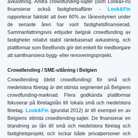
avkastning. Andra crowdfunding-sajter (som Look&Fin)
finansierar också fastighetsaffärer -
Look&Fin
rapporterar faktiskt att över 60% av lånevolymen under
de senaste åren har varit fastighetsfinansierad.
Sammanfattningsvis erbjuder belgisk crowdfunding av
fastigheter relativt stabil räntebaserad avkastning, och
plattformar som BeeBonds gör det enkelt för medborgare
att samfinansiera bygg- eller renoveringsprojekt.
Crowdlending / SME-utlåning i Belgien
Crowdlending (debt crowdfunding) för små och
medelstora företag är det största segmentet på Belgiens
crowdfunding-marknad. Flera godkända plattformar
fokuserar på företagslån till lokala små och medelstora
företag.
Look&Fin
(grundat 2012) är till exempel en av
Belgiens största crowdlending-sajter. De finansierar en
blandning av lån till små och medelstora företag och
fastighetsprojekt, och lockar både privatpersoner och