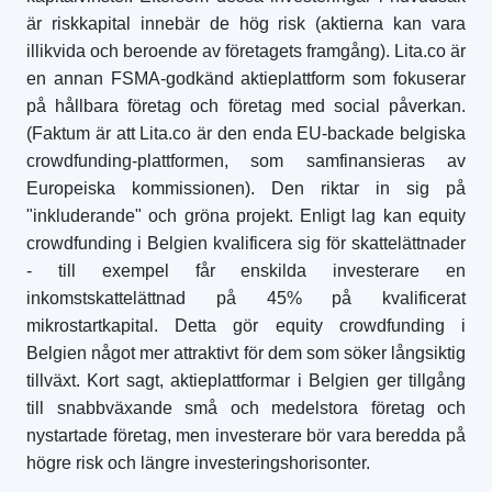
är riskkapital innebär de hög risk (aktierna kan vara
illikvida och beroende av företagets framgång). Lita.co är
en annan FSMA-godkänd aktieplattform som fokuserar
på hållbara företag och företag med social påverkan.
(Faktum är att Lita.co är den enda EU-backade belgiska
crowdfunding-plattformen, som samfinansieras av
Europeiska kommissionen). Den riktar in sig på
"inkluderande" och gröna projekt. Enligt lag kan equity
crowdfunding i Belgien kvalificera sig för skattelättnader
- till exempel får enskilda investerare en
inkomstskattelättnad på 45% på kvalificerat
mikrostartkapital. Detta gör equity crowdfunding i
Belgien något mer attraktivt för dem som söker långsiktig
tillväxt. Kort sagt, aktieplattformar i Belgien ger tillgång
till snabbväxande små och medelstora företag och
nystartade företag, men investerare bör vara beredda på
högre risk och längre investeringshorisonter.