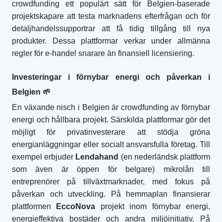
crowdfunding ett populärt sätt för Belgien-baserade
projektskapare att testa marknadens efterfrågan och för
detaljhandelssupportrar att få tidig tillgång till nya
produkter. Dessa plattformar verkar under allmänna
regler för e-handel snarare än finansiell licensiering.
Investeringar i förnybar energi och påverkan i
Belgien
🌱
En växande nisch i Belgien är crowdfunding av förnybar
energi och hållbara projekt. Särskilda plattformar gör det
möjligt för privatinvesterare att stödja gröna
energianläggningar eller socialt ansvarsfulla företag. Till
exempel erbjuder
Lendahand
(en nederländsk plattform
som även är öppen för belgare) mikrolån till
entreprenörer på tillväxtmarknader, med fokus på
påverkan och utveckling. På hemmaplan finansierar
plattformen
EccoNova
projekt inom förnybar energi,
energieffektiva bostäder och andra miljöinitiativ. På