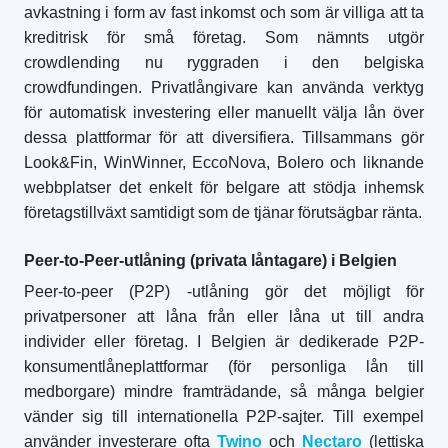
avkastning i form av fast inkomst och som är villiga att ta
kreditrisk för små företag. Som nämnts utgör
crowdlending nu ryggraden i den belgiska
crowdfundingen. Privatlångivare kan använda verktyg
för automatisk investering eller manuellt välja lån över
dessa plattformar för att diversifiera. Tillsammans gör
Look&Fin, WinWinner, EccoNova, Bolero och liknande
webbplatser det enkelt för belgare att stödja inhemsk
företagstillväxt samtidigt som de tjänar förutsägbar ränta.
Peer-to-Peer-utlåning (privata låntagare) i Belgien
Peer-to-peer (P2P) -utlåning gör det möjligt för
privatpersoner att låna från eller låna ut till andra
individer eller företag. I Belgien är dedikerade P2P-
konsumentlåneplattformar (för personliga lån till
medborgare) mindre framträdande, så många belgier
vänder sig till internationella P2P-sajter. Till exempel
använder investerare ofta
Twino
och
Nectaro
(lettiska