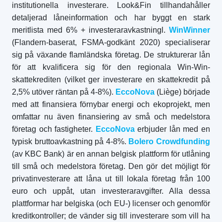
institutionella investerare. Look&Fin tillhandahåller
detaljerad låneinformation och har byggt en stark
meritlista med 6% + investeraravkastningl.
WinWinner
(Flandern-baserat, FSMA-godkänt 2020) specialiserar
sig på växande flamländska företag. De strukturerar lån
för att kvalificera sig för den regionala Win-Win-
skattekrediten (vilket ger investerare en skattekredit på
2,5% utöver räntan på 4-8%).
EccoNova
(Liège) började
med att finansiera förnybar energi och ekoprojekt, men
omfattar nu även finansiering av små och medelstora
företag och fastigheter.
EccoNova
erbjuder lån med en
typisk bruttoavkastning på 4-8%.
Bolero Crowdfunding
(av KBC Bank) är en annan belgisk plattform för utlåning
till små och medelstora företag. Den gör det möjligt för
privatinvesterare att låna ut till lokala företag från 100
euro och uppåt, utan investeraravgifter. Alla dessa
plattformar har belgiska (och EU-) licenser och genomför
kreditkontroller; de vänder sig till investerare som vill ha