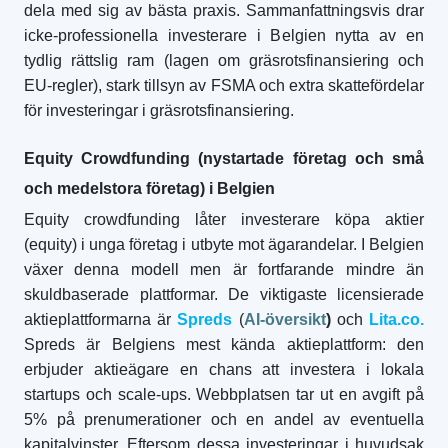
dela med sig av bästa praxis. Sammanfattningsvis drar
icke-professionella investerare i Belgien nytta av en
tydlig rättslig ram (lagen om gräsrotsfinansiering och
EU-regler), stark tillsyn av FSMA och extra skattefördelar
för investeringar i gräsrotsfinansiering.
Equity Crowdfunding (nystartade företag och små
och medelstora företag) i Belgien
Equity crowdfunding låter investerare köpa aktier
(equity) i unga företag i utbyte mot ägarandelar. I Belgien
växer denna modell men är fortfarande mindre än
skuldbaserade plattformar. De viktigaste licensierade
aktieplattformarna är
Spreds
(
AI-översikt
)
och
Lita.co.
Spreds är Belgiens mest kända aktieplattform: den
erbjuder aktieägare en chans att investera i lokala
startups och scale-ups. Webbplatsen tar ut en avgift på
5% på prenumerationer och en andel av eventuella
kapitalvinster. Eftersom dessa investeringar i huvudsak