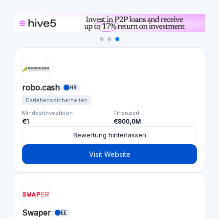
robo.cash
HR
Darlehenssicherheiten
Mindestinvestition
Finanziert
€1
€800,0M
Bewertung hinterlassen
Visit Website
Swaper
EE