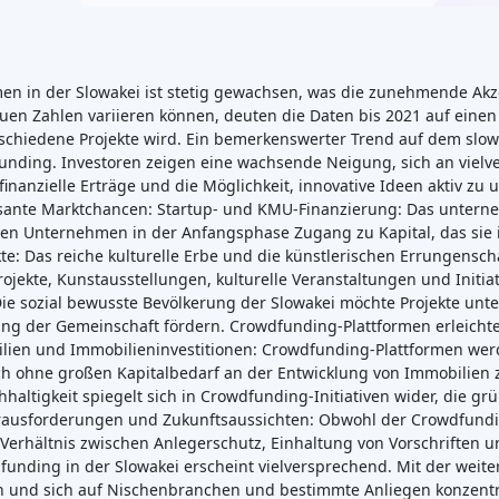
en in der Slowakei ist stetig gewachsen, was die zunehmende A
uen Zahlen variieren können, deuten die Daten bis 2021 auf einen
rschiedene Projekte wird. Ein bemerkenswerter Trend auf dem slo
funding. Investoren zeigen eine wachsende Neigung, sich an vi
r finanzielle Erträge und die Möglichkeit, innovative Ideen aktiv 
ssante Marktchancen: Startup- und KMU-Finanzierung: Das untern
n Unternehmen in der Anfangsphase Zugang zu Kapital, das sie in 
kte: Das reiche kulturelle Erbe und die künstlerischen Errungensch
ojekte, Kunstausstellungen, kulturelle Veranstaltungen und Initiat
 Die sozial bewusste Bevölkerung der Slowakei möchte Projekte unter
g der Gemeinschaft fördern. Crowdfunding-Plattformen erleichtern
bilien und Immobilieninvestitionen: Crowdfunding-Plattformen w
ch ohne großen Kapitalbedarf an der Entwicklung von Immobilien z
haltigkeit spiegelt sich in Crowdfunding-Initiativen wider, die g
erausforderungen und Zukunftsaussichten: Obwohl der Crowdfundin
erhältnis zwischen Anlegerschutz, Einhaltung von Vorschriften u
unding in der Slowakei erscheint vielversprechend. Mit der weite
en und sich auf Nischenbranchen und bestimmte Anliegen konzentr