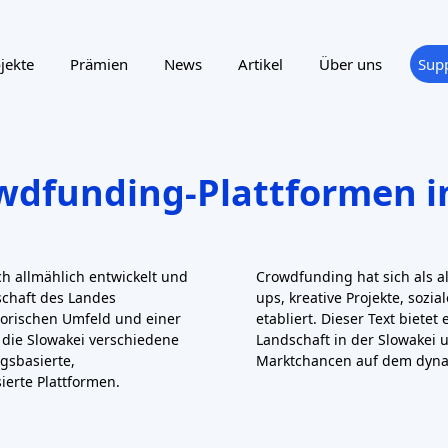
jekte
Prämien
News
Artikel
Über uns
Sup
wdfunding-Plattformen i
h allmählich entwickelt und
Crowdfunding hat sich als a
schaft des Landes
ups, kreative Projekte, sozi
orischen Umfeld und einer
etabliert. Dieser Text biete
die Slowakei verschiedene
Landschaft in der Slowakei 
gsbasierte,
Marktchancen auf dem dyna
ierte Plattformen.