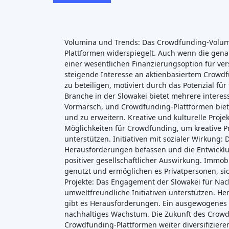
Volumina und Trends: Das Crowdfunding-Volum
Plattformen widerspiegelt. Auch wenn die gena
einer wesentlichen Finanzierungsoption für ve
steigende Interesse an aktienbasiertem Crowd
zu beteiligen, motiviert durch das Potenzial fü
Branche in der Slowakei bietet mehrere intere
Vormarsch, und Crowdfunding-Plattformen biete
und zu erweitern. Kreative und kulturelle Proje
Möglichkeiten für Crowdfunding, um kreative Pr
unterstützen. Initiativen mit sozialer Wirkung:
Herausforderungen befassen und die Entwicklun
positiver gesellschaftlicher Auswirkung. Immo
genutzt und ermöglichen es Privatpersonen, si
Projekte: Das Engagement der Slowakei für Nach
umweltfreundliche Initiativen unterstützen. H
gibt es Herausforderungen. Ein ausgewogenes V
nachhaltiges Wachstum. Die Zukunft des Crowdf
Crowdfunding-Plattformen weiter diversifizier