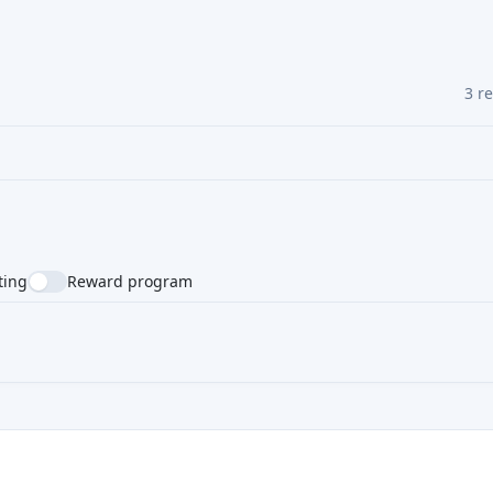
3 r
ting
Reward program
NTRY
SUPPORTED LANGUAGE