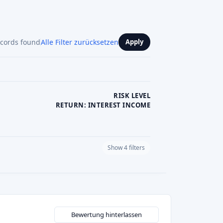
ecords found
Alle Filter zurücksetzen
Apply
RISK LEVEL
RETURN: INTEREST INCOME
Show 4 filters
PLATFORM CURRENCY
Bewertung hinterlassen