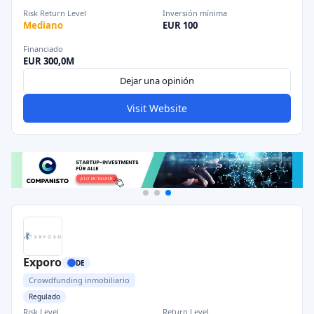
Risk Return Level
Inversión mínima
Mediano
EUR 100
Financiado
EUR 300,0M
Dejar una opinión
Visit Website
Exporo
DE
Crowdfunding inmobiliario
Regulado
Risk Level
Return Level