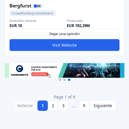
Bergfurst
DE
Crowdfunding inmobiliario
Inversión mínima
Financiado
EUR 10
EUR 192,29M
Dejar una opinión
Visit Website
Page 1 of 9
Anterior
1
2
3
...
9
Siguiente