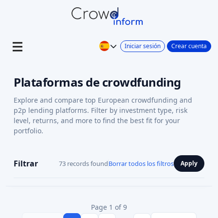
Iniciar sesión
Crear cuenta
Plataformas de crowdfunding
Explore and compare top European crowdfunding and
p2p lending platforms. Filter by investment type, risk
level, returns, and more to find the best fit for your
portfolio.
Filtrar
73 records found
Borrar todos los filtros
Apply
Page 1 of 9