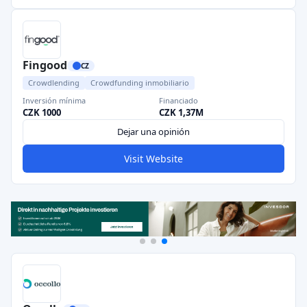
Fingood
CZ
Crowdlending
Crowdfunding inmobiliario
Inversión mínima
Financiado
CZK 1000
CZK 1,37M
Dejar una opinión
Visit Website