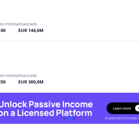
ión mínima
Financiado
250
EUR 228,78M
sión mínima
Financiado
50
EUR 48,0M