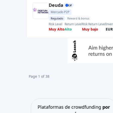
Plataformas de crowdfunding
por
país
Reino Unido
(74)
Alemania
(73)
Italia
(57)
Francia
(51)
Países Bajos
(34)
España
(29)
Suiza
(26)
Estonia
(19)
Lituania
(12)
Letonia
(11)