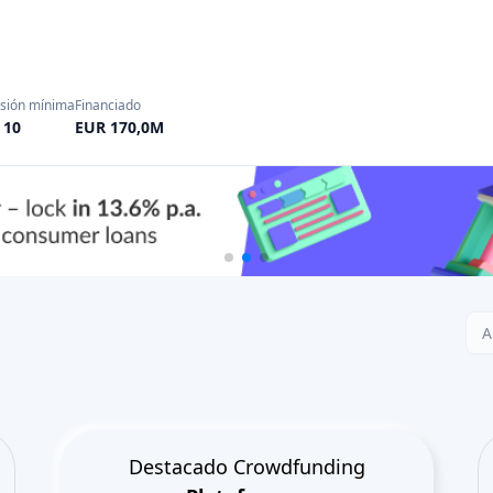
Destacado Crowdfunding
Plataformas
Best Mercado P2P in Letonia
Best Préstamos P2P in Reino
Unido
Best Crowdlending in Países Bajos
Best Financiación participativa in
Italia
Best Crowdfunding inmobiliario in
Alemania