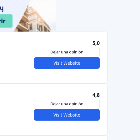
Visit Website
4,5
Dejar una opinión
Visit Website
nterior
1
2
3
...
38
Siguiente