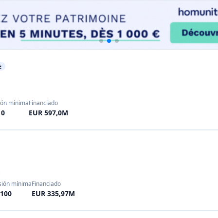
sión mínima
Financiado
100
EUR 335,97M
rsión mínima
Financiado
 10
EUR 170,0M
A