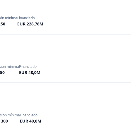
rsión mínima
Financiado
 300
EUR 40,8M
E
ión mínima
Financiado
10
EUR 597,0M