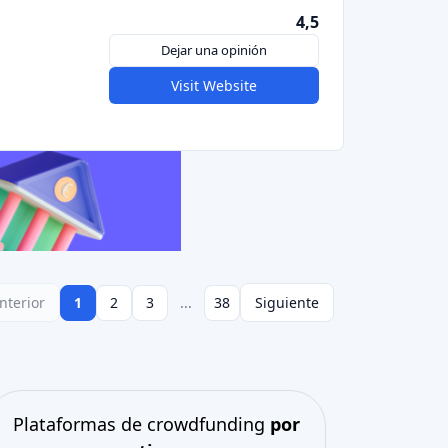
Plataformas de crowdfunding
por
tipo
Crowdfunding inmobiliario
(153)
Crowdlending
(131)
Financiación participativa
(105)
Donación crowdfunding
(62)
Préstamos P2P
(36)
Mercado P2P
(25)
Financiación colectiva
(22)
Financiación de facturas
(11)