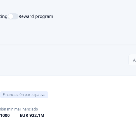
sión mínima
Financiado
1000
EUR 922,1M
ión mínima
Financiado
100
EUR 144,0M
ión mínima
Financiado
250
EUR 360,0M