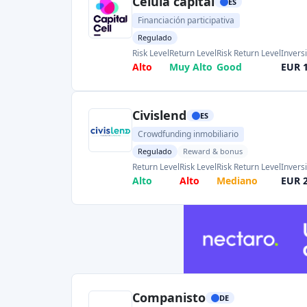
Companisto
DE
Financiación participativa
Regulado
Risk Level
Risk Return Level
Return Level
Invers
Alto
Mediano
Alto
EUR 
LANDE
LV
Crowdlending
Regulado
Reward & bonus
Risk Level
Return Level
Risk Return Level
Inver
Mediano
Alto
Mediano
EUR 
Housers PFP
ES