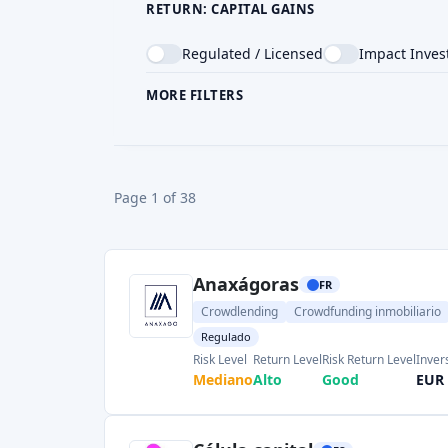
Regulado
Risk Level
Return Level
Risk Return Level
Inver
Mediano
Alto
Good
EUR 
Célula capital
ES
Financiación participativa
Regulado
Risk Level
Return Level
Risk Return Level
Invers
Alto
Muy Alto
Good
EUR 
Civislend
ES
Crowdfunding inmobiliario
Regulado
Reward & bonus
Return Level
Risk Level
Risk Return Level
Invers
Alto
Alto
Mediano
EUR 