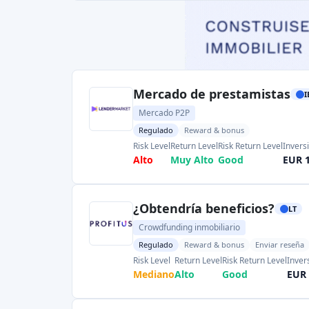
Regulado
Reward & bonus
Enviar reseña
Risk Level
Return Level
Risk Return Level
Inver
Mediano
Alto
Good
EUR 
Deuda
LV
Mercado P2P
Regulado
Reward & bonus
Risk Level
Return Level
Risk Return Level
Inve
Muy Alto
Alto
Muy bajo
EUR
Page 1 of 38