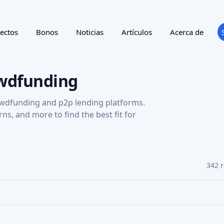
ting
Reward program
NTRY
SUPPORTED LANGUAGE
A
Financiación participativa