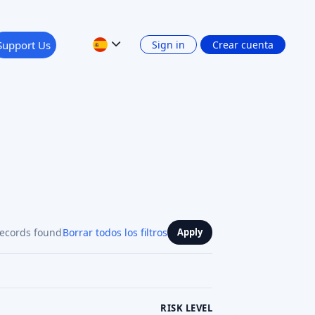
RISK LEVEL
RETURN: INTEREST INCOME
Show 4 filters
PLATFORM CURRENCY
nterior
1
2
3
...
38
Siguiente
5,0
Dejar una opinión