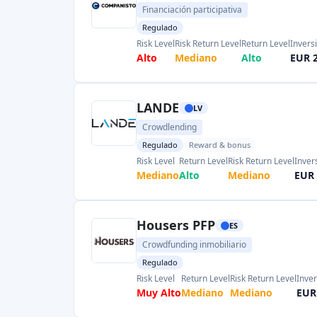
Crowdfunding inmobiliario
Regulado
Risk Level
Return Level
Risk Return Level
Inve
Muy Alto
Mediano
Mediano
EUR
Mercado de prestamistas
I
Mercado P2P
Regulado
Reward & bonus
Risk Level
Return Level
Risk Return Level
Invers
Alto
Muy Alto
Good
EUR 
¿Obtendría beneficios?
LT
Crowdfunding inmobiliario