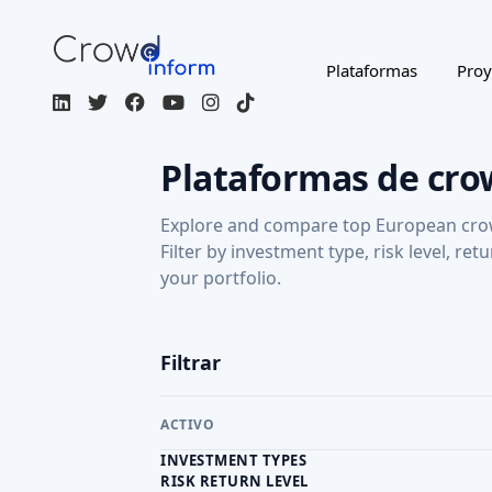
ACTIVO
INVESTMENT TYPES
RISK RETURN LEVEL
RETURN: CAPITAL GAINS
Regulated / Licensed
Impact Inves
MORE FILTERS
CROWDFUNDING TYPE
COU
Page 1 of 38
Anaxágoras
FR
Crowdlending
Crowdfunding inmobiliario