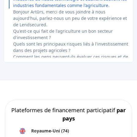
industries fondamentales comme l'agriculture.
Bonjour Artūrs, merci de vous joindre à nous
aujourd'hui, parlez-nous un peu de votre expérience et
de Lendsecured.
Qu'est-ce qui fait de l'agriculture un bon secteur
d'investissement ?
Quels sont les principaux risques liés à l'investissement
dans des projets agricoles ?
Comment les gens peuvent-ils évaluer ces risques et de
quelles données ont-ils besoin pour le faire ?
Quels sont les indicateurs clés de performance des
industries et comment les évaluer/calculer ?
Comment évalue-t-on le potentiel futur d'une
entreprise agricole ? Quels sont les facteurs clés de la
croissance et de la réussite (technologie, outils tels que
l'assurance-récolte, partenaires, etc.)
Quel conseil donneriez-vous aux personnes qui
Plateformes de financement participatif
par
souhaitent investir dans l'agriculture ?
pays
Artūrs, merci beaucoup pour cette interview, je pense
que cela aidera beaucoup de gens à comprendre
Royaume-Uni
(74)
comment investir dans l'agriculture et obtenir de bons