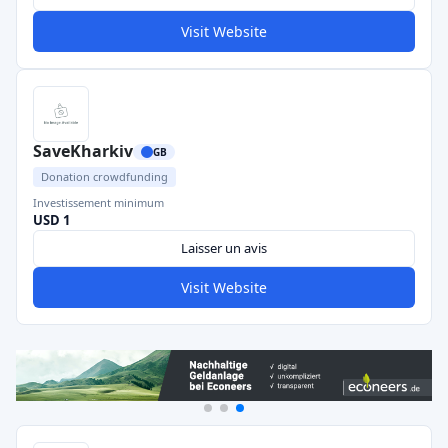
Visit Website
SaveKharkiv
GB
Donation crowdfunding
Investissement minimum
USD 1
Laisser un avis
Visit Website