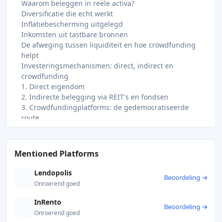
Waarom beleggen in reële activa?
Diversificatie die echt werkt
Inflatiebescherming uitgelegd
Inkomsten uit tastbare bronnen
De afweging tussen liquiditeit en hoe crowdfunding
helpt
Investeringsmechanismen: direct, indirect en
crowdfunding
1. Direct eigendom
2. Indirecte belegging via REIT's en fondsen
3. Crowdfundingplatforms: de gedemocratiseerde
route
Risico's, nuances en hoe u hiermee omgaat
Illiquiditeit en volatiliteit van particuliere
vastgoedbeleggingen
Mentioned Platforms
De kansen en complexiteit van OpRE
Risico's die specifiek zijn voor crowdfunding
Lendopolis
Beoordeling →
Een deskundig perspectief: wat de meeste gidsen
Onroerend goed
missen over beleggen in reële activa
Begin je real asset-reis met Crowdinform
InRento
Beoordeling →
Veelgestelde vragen
Onroerend goed
Welke soorten vastgoed zijn doorgaans beschikbaar