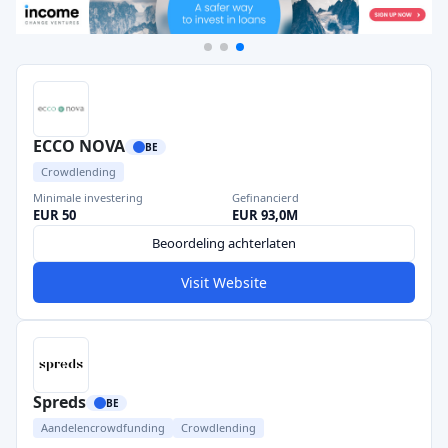
ECCO NOVA
BE
Crowdlending
Minimale investering
Gefinancierd
EUR 50
EUR 93,0M
Beoordeling achterlaten
Visit Website
Spreds
BE
Aandelencrowdfunding
Crowdlending