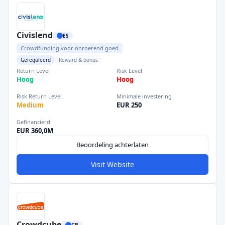
Civislend
ES
Crowdfunding voor onroerend goed
Gereguleerd
Reward & bonus
Return Level
Risk Level
Hoog
Hoog
Risk Return Level
Minimale investering
Medium
EUR 250
Gefinancierd
EUR 360,0M
Beoordeling achterlaten
Visit Website
Crowdcube
GB