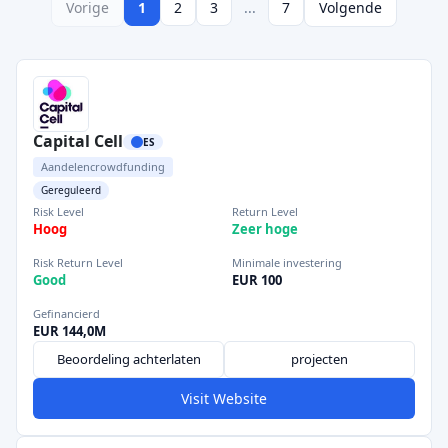
Vorige
1
2
3
...
7
Volgende
Capital Cell
ES
Aandelencrowdfunding
Gereguleerd
Risk Level
Return Level
Hoog
Zeer hoge
Risk Return Level
Minimale investering
Good
EUR 100
Gefinancierd
EUR 144,0M
Beoordeling achterlaten
projecten
Visit Website