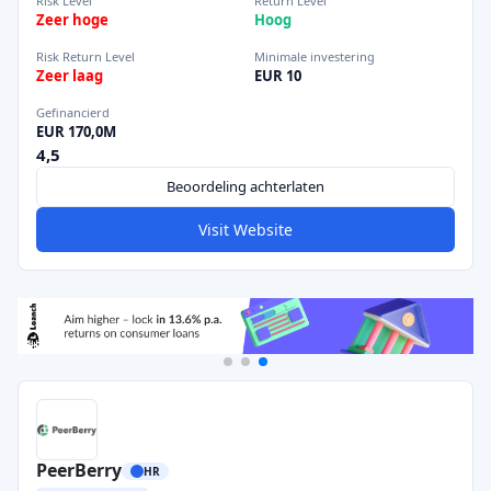
Risk Level
Return Level
Zeer hoge
Hoog
Risk Return Level
Minimale investering
Zeer laag
EUR 10
Gefinancierd
EUR 170,0M
4,5
Beoordeling achterlaten
Visit Website
PeerBerry
HR