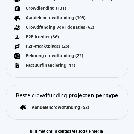
Crowdlending
(131)
Aandelencrowdfunding
(105)
Crowdfunding voor donaties
(62)
P2P-krediet
(36)
P2P-marktplaats
(25)
Beloning crowdfunding
(22)
Factuurfinanciering
(11)
Beste crowdfunding
projecten per type
Aandelencrowdfunding
(52)
Blijf met ons in contact via sociale media