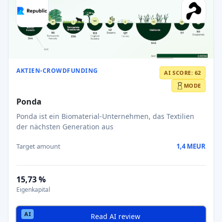
AKTIEN-CROWDFUNDING
AI SCORE: 62
MODE
Ponda
Ponda ist ein Biomaterial-Unternehmen, das Textilien
der nächsten Generation aus
Target amount
1,4 MEUR
15,73 %
Eigenkapital
Read AI review