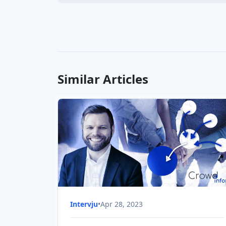
Intervju
•
Apr 28, 2023
Hur investerar man i peer-to-
peer-marknadsplattformar?
Låt oss ta reda på hur man investerar i peer-
to-peer-marknadsplatser för crowdfunding
med vår gäst Kimmo Ritkönen, grundare och
VD för Income, peer-to-peer-
marknadsplattformen.