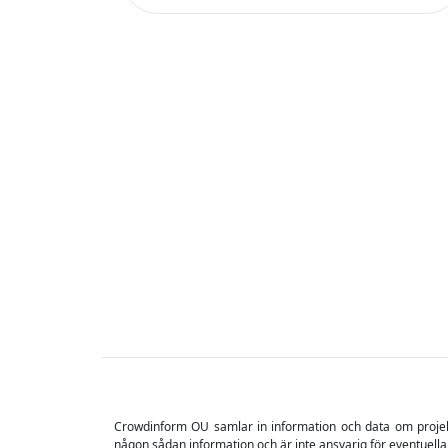
Crowdinform OU samlar in information och data om projekt o
någon sådan information och är inte ansvarig för eventuella
All information på denna webbplats tillhandahålls "i befin
information, och utan någon garanti av något slag, varken ut
innebär betydande risker, eftersom det finns en potentiell risk
×