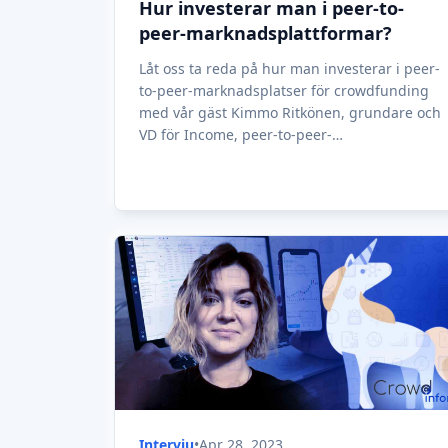
Intervju
•
Apr 28, 2023
Hur man investerar i nästa
enhörning via Equity
crowdfunding
Hur man investerar i nästa enhörning via
Equity crowdfunding