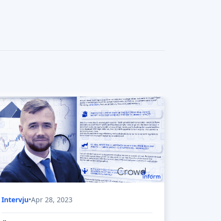
Intervju
•
Apr 28, 2023
Är det en bra tid att investera i
crowdfunding av fastigheter?
Fastigheter anses vara en av de säkraste
investeringarna, men är det så i dagsläget?