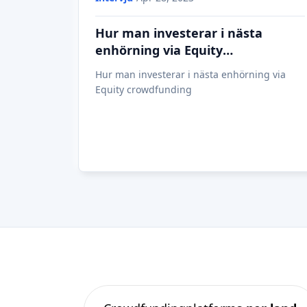
Crowdfundingplatforms
per land
Förenade kungariket
(74)
Tyskland
(73)
Italien
(57)
Frankrike
(51)
Nederländerna
(34)
Spanien
(29)
Schweiz
(26)
Estland
(19)