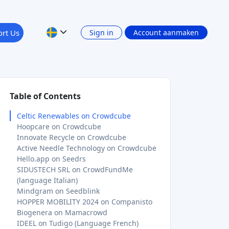
Table of Contents
Celtic Renewables on Crowdcube
Hoopcare on Crowdcube
Innovate Recycle on Crowdcube
Active Needle Technology on Crowdcube
Hello.app on Seedrs
SIDUSTECH SRL on CrowdFundMe
(language Italian)
Mindgram on Seedblink
HOPPER MOBILITY 2024 on Companisto
Biogenera on Mamacrowd
IDEEL on Tudigo (Language French)
OONIQUE on Invesdor
PCM ENERG on Fundernation
Jelloow 2A on Spreds