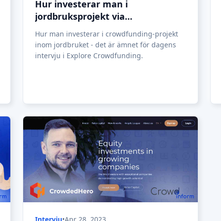
Intervju
•
Apr 28, 2023
CrowdedHero: En ny investerings-
och insamlingsplattform har
startat sin verksamhet i Lettland
Efter mer än två års utveckling och över 300
000 euro investerade i projektet börjar den
nya crowdfunding-plattformen CrowdedHero
sin verksamhet i Lettland (under 2019).