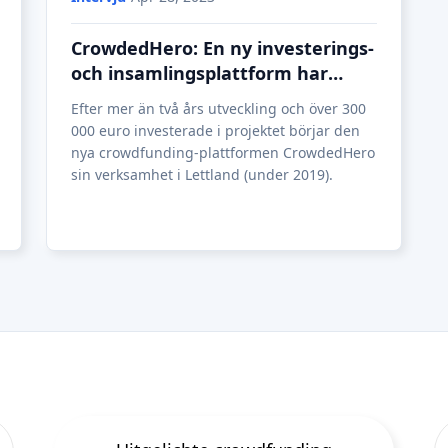
Uitgelichte crowdfunding
Platforms
Best P2P-marknadsplats in
Lettland
Best P2P-utlåning in Förenade
kungariket
Best Crowdlending in
Nederländerna
Best Crowdfunding av aktier in