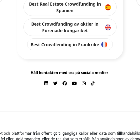
ch plattformar från offentligt tillgängliga källor eller data som tillhandahåll
 fel eller utelämnanden, eller de resultat som erhålls från användningen av denn
tligt skick", utan någon garanti för fullständighet, riktighet, aktualitet el
trycklig eller underförstådd. Varumärken och relaterat innehåll ägs av respektive
 för förlust av en del av eller hela det investerade kapitalet.