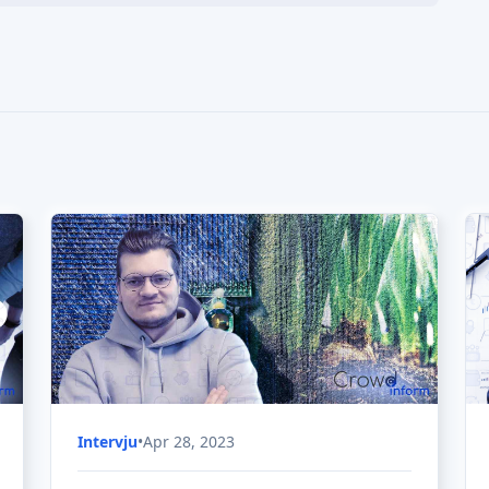
Intervju
•
Apr 28, 2023
Hur investerar man i
jordbruksprojekt via
crowdfunding?
Hur man investerar i crowdfunding-projekt
inom jordbruket - det är ämnet för dagens
intervju i Explore Crowdfunding.