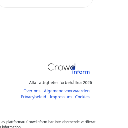
Alla rättigheter förbehållna 2026
Over ons
Algemene voorwaarden
Privacybeleid
Impressum
Cookies
s av plattformar. Crowdinform har inte oberoende verifierat
a information.
ler för de resultat som erhålls genom användningen av denna
 innehåll. Direkta och indirekta investeringar i crowdfunding