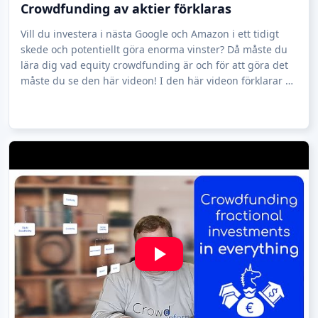
Crowdfunding av aktier förklaras
Vill du investera i nästa Google och Amazon i ett tidigt
skede och potentiellt göra enorma vinster? Då måste du
lära dig vad equity crowdfunding är och för att göra det
måste du se den här videon! I den här videon förklarar vi
hur equity crowdfundi