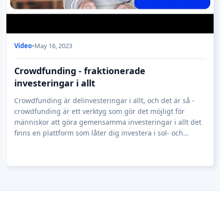
Video
•
May 16, 2023
Crowdfunding - fraktionerade
investeringar i allt
Crowdfunding är delinvesteringar i allt, och det är så -
crowdfunding är ett verktyg som gör det möjligt för
människor att göra gemensamma investeringar i allt det
finns en plattform som låter dig investera i sol- och
vindkraftsparker, du kan investe