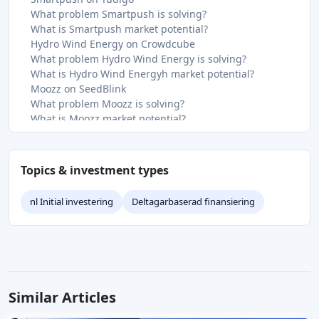
What problem Smartpush is solving?
What is Smartpush market potential?
Hydro Wind Energy on Crowdcube
What problem Hydro Wind Energy is solving?
What is Hydro Wind Energyh market potential?
Moozz on SeedBlink
What problem Moozz is solving?
What is Moozz market potential?
Samudra Oceans on Republic / Seedrs
What Samudra Oceans is building?
What is Samudra Oceans market potential?
Topics & investment types
ODeCon on Fundernation
What problem ODeCon is solving?
nl Initial investering
Deltagarbaserad finansiering
What is ODeCon market potential?
Blue Charter on Spreds
What problem Blue Charter is solving?
OndoSense on Fundernation
What problem OndoSense is solving?
What is OndoSense market potential?
Similar Articles
Measurable on Growthdeck
What problem Measurable is solving?