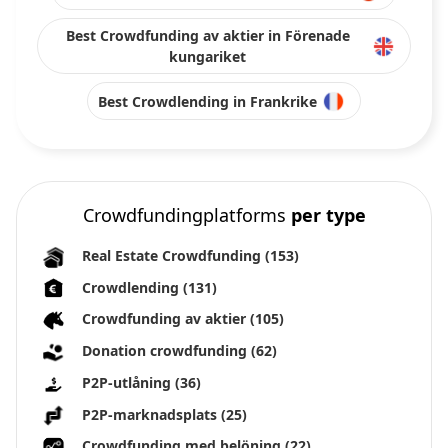
Best Crowdfunding av aktier in Förenade
kungariket
Best Crowdlending in Frankrike
Crowdfundingplatforms
per type
Real Estate Crowdfunding
(153)
Crowdlending
(131)
Crowdfunding av aktier
(105)
Donation crowdfunding
(62)
P2P-utlåning
(36)
P2P-marknadsplats
(25)
Crowdfunding med belöning
(22)