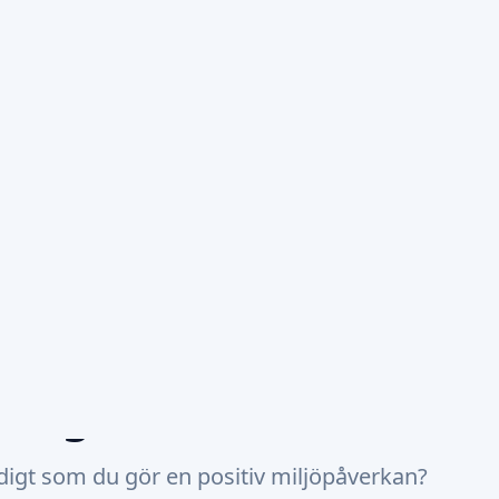
en
Bonussen
Nyheter
Artikelen
Over
Suppo
förnybar energi från 100 euro | Impact &amp; Sustainable Investing
önare framtid: De
ör förnybar energi
Impact &amp;
sting
idigt som du gör en positiv miljöpåverkan?