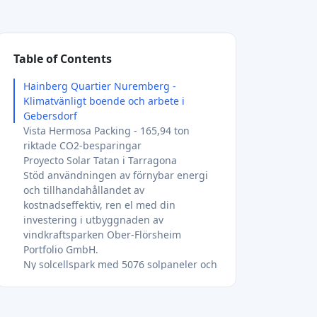
Portfolio GmbH.
Ny solcellspark med 5076 solpaneler och
ett batterilagringssystem för energi i
Ede
System för lagring av batterienergi
Finansiering av en portfölj med 4
solcellsprojekt och 2 vindkraftsprojekt i
Frankrike.
En portfölj med 400 MWp solcellsprojekt
Stride Solar i Vietnam - 1377 ton CO₂
undviks
Med detta lån till Stride Solar finansierar
vi det sjunde projektet i en portfölj av
solcellsprojekt på tak för bostäder och
kommersiella fastigheter. Projektet
omfattar en solcellsinstallation på 600
kWp och en batterimix på 30 kWh för 20
bostads- och kommersiella
fastigheter.Vietnam har en robust och
dynamisk ekonomi och enligt IMF
förväntas landet bli den tredje största