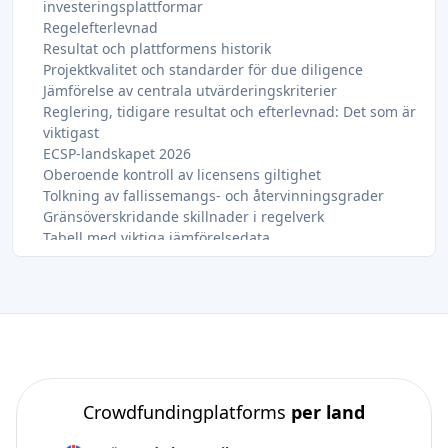
investeringsplattformar
Regelefterlevnad
Resultat och plattformens historik
Projektkvalitet och standarder för due diligence
Jämförelse av centrala utvärderingskriterier
Reglering, tidigare resultat och efterlevnad: Det som är
viktigast
ECSP-landskapet 2026
Oberoende kontroll av licensens giltighet
Tolkning av fallissemangs- och återvinningsgrader
Gränsöverskridande skillnader i regelverk
Tabell med viktiga jämförelsedata
Projektkvalitet, avgifter och investerarverktyg
Bedömning av LTV-kvoter och säkerheter
Förstå viktiga finansiella termer
Investerardashboards och tillgång till
andrahandsmarknaden
Skuld, eget kapital och alternativ: Jämförelse av
plattformarnas tillvägagångssätt
Skuldplattformar: Stabilare men inte riskfria
Crowdfundingplatforms
per land
Aktie- och startup-plattformar: Högre tak, högre
golvrisk