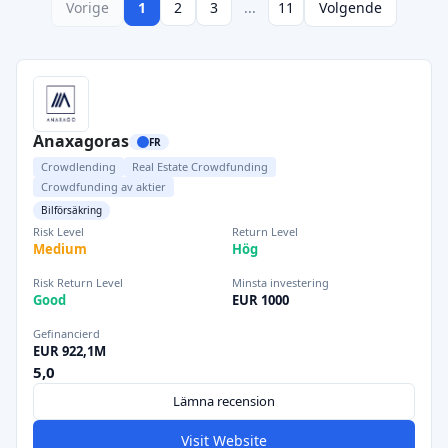
Vorige
1
2
3
...
11
Volgende
Anaxagoras
FR
Crowdlending
Real Estate Crowdfunding
Crowdfunding av aktier
Bilförsäkring
Risk Level
Return Level
Medium
Hög
Risk Return Level
Minsta investering
Good
EUR 1000
Gefinancierd
EUR 922,1M
5,0
Lämna recension
Visit Website