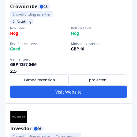
Crowdcube
GB
Crowdfunding av aktier
Bilförsäkring
Risk Level
Return Level
Hög
Hög
Risk Return Level
Minsta investering
Good
GBP 10
Gefinancierd
GBP 1357,04M
2,5
Lämna recension
projecten
Visit Website
Invesdor
DE
Crowdfunding av aktier
Crowdlending